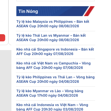
22:00
03/07
01:00
FT[1-1],ET[3-1],Argentina thắng
VS
Tin Nóng
Na Uy
1
-
1
Anh
11/07
21:00
Argentina
Cape Verde
Colomb
FT[1-1],ET[1-2],England thắng
Tỷ lệ kèo Malaysia vs Philippines – Bán kết
Kèo châu Á
Tài xỉu
1X2
Kèo châu Á
10/07
ASEAN Cup 20h00 ngày 08/08/2026
Tây Ban Nha
2
-
1
Bỉ
2
2.5/3
1.04
51.00
13.00
1
19:00
Tỷ lệ kèo Thái Lan vs Myanmar – Bán kết
09/07
Phân tích
Cược ngay
Phân 
Pháp
2
-
0
Maroc
ASEAN Cup 20h00 ngày 08/08/2026
20:00
Kèo nhà cái Singapore vs Indonesia – Bán kết
Thụy Sĩ
0
-
0
Colombia
07/07
AFF Cup 20h00 ngày 07/08/2026
FT[0-0],ET[0-0],PEN[4-3],Switzerland
20:00
thắng
Kèo nhà cái Việt Nam vs Campuchia – Vòng
07/07
bảng AFF Cup 20h00 ngày 07/08/2026
Argentina
3
-
2
Ai Cập
16:00
Tỷ lệ kèo Philippines vs Thái Lan – Vòng bảng
07/07
Mỹ
1
-
4
Bỉ
ASEAN Cup 20h00 ngày 04/08/2026
00:00
06/07
Tỷ lệ kèo Myanmar vs Lào – Vòng bảng
Bồ Đào Nha
0
-
1
Tây Ban Nha
19:00
ASEAN Cup 17h00 ngày 04/08/2026
06/07
Mexico
2
-
3
Anh
Kèo nhà cái Indonesia vs Việt Nam – Vòng
01:00
bảng AFF Cup 20h30 ngày 03/08/2026