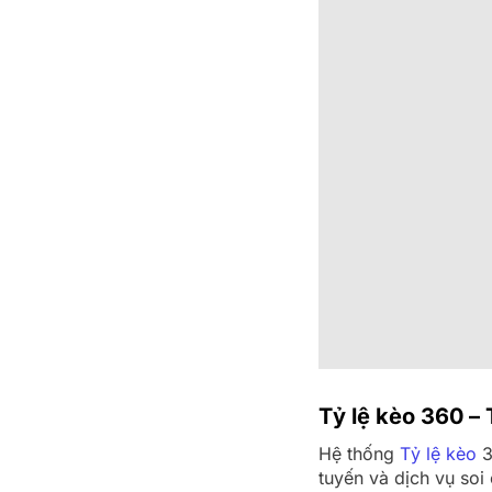
Tỷ lệ kèo 360 – 
Hệ thống
Tỷ lệ kèo
3
tuyến và dịch vụ soi