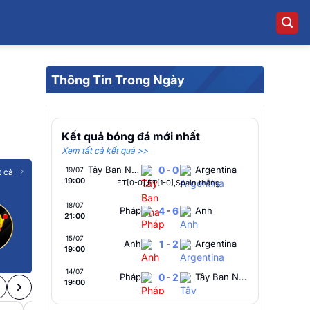
Thông Tin Trong Ngày
Kết quả bóng đá mới nhất
Xem tất cả kết quả >>
Tây Ban Nha
0
-
0
Argentina
19/07
t cả
19:00
FT[0-0],ET[1-0],Spain thắng
18/07
Pháp
4
-
6
Anh
21:00
15/07
Anh
1
-
2
Argentina
19:00
14/07
Pháp
0
-
2
Tây Ban Nha
19:00
Argentina
1
-
1
Thụy Sĩ
12/07