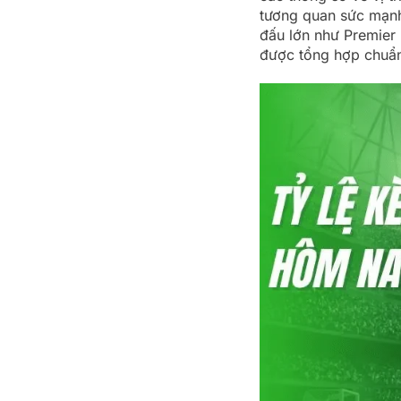
tương quan sức mạnh 
đấu lớn như Premier
được tổng hợp chuẩ