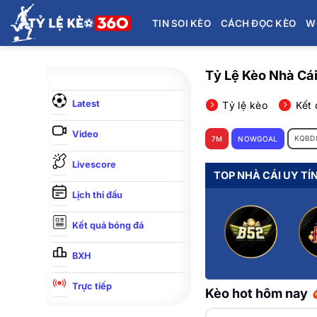
Bỏ
TIN SOI KÈO
CÁCH ĐỌC KÈO
W
qua
nội
dung
Tỷ Lệ Kèo Nhà Cá
Latest
Tỷ lệ kèo
Kết
Video
KQBD
7M
NOWGOAL
Livescore
TOP NHÀ CÁI UY TÍ
Lịch thi đấu
Kết quả bóng đá
BXH
Trực tiếp
Kèo hot hôm nay