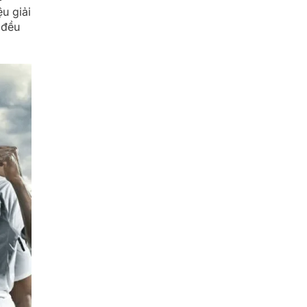
u giải
 đều