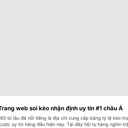
Trang web soi kèo nhận định uy tín #1 châu Á
60 từ lâu đã nổi tiếng là địa chỉ cung cấp bảng tỷ lệ kèo tr
 cược uy tín hàng đầu hiện nay. Tại đây hội tụ hàng nghìn tr