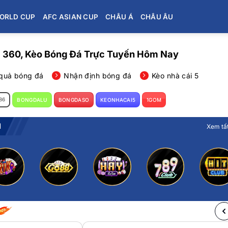
ORLD CUP
AFC ASIAN CUP
CHÂU Á
CHÂU ÂU
i 360, Kèo Bóng Đá Trực Tuyến Hôm Nay
 quả bóng đá
Nhận định bóng đá
Kèo nhà cái 5
86
BONGDALU
BONGDASO
KEONHACAI5
1GOM
N
Xem tấ