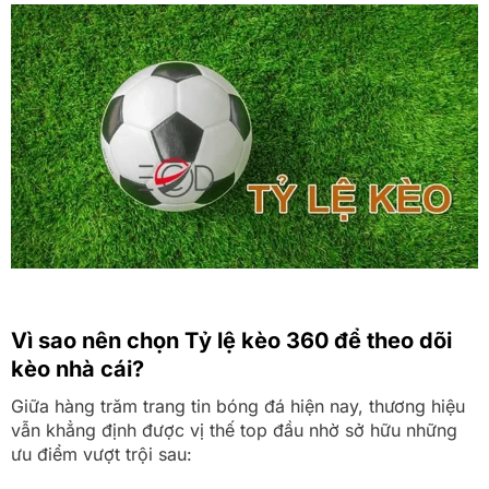
Vì sao nên chọn Tỷ lệ kèo 360 để theo dõi
kèo nhà cái?
Giữa hàng trăm trang tin bóng đá hiện nay, thương hiệu
vẫn khẳng định được vị thế top đầu nhờ sở hữu những
ưu điểm vượt trội sau: