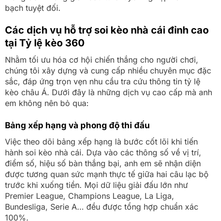
bạch tuyệt đối.
Các dịch vụ hỗ trợ soi kèo nhà cái đỉnh cao
tại Tỷ lệ kèo 360
Nhằm tối ưu hóa cơ hội chiến thắng cho người chơi,
chúng tôi xây dựng và cung cấp nhiều chuyên mục đặc
sắc, đáp ứng trọn vẹn nhu cầu tra cứu thông tin tỷ lệ
kèo châu Á. Dưới đây là những dịch vụ cao cấp mà anh
em không nên bỏ qua:
Bảng xếp hạng và phong độ thi đấu
Việc theo dõi bảng xếp hạng là bước cốt lõi khi tiến
hành soi kèo nhà cái. Dựa vào các thông số về vị trí,
điểm số, hiệu số bàn thắng bại, anh em sẽ nhận diện
được tương quan sức mạnh thực tế giữa hai câu lạc bộ
trước khi xuống tiền. Mọi dữ liệu giải đấu lớn như
Premier League, Champions League, La Liga,
Bundesliga, Serie A… đều được tổng hợp chuẩn xác
100%.