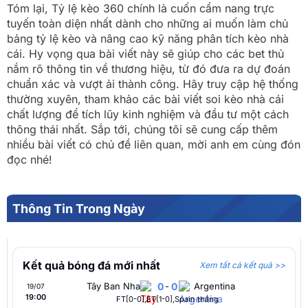
Tóm lại, Tỷ lệ kèo 360 chính là cuốn cẩm nang trực
tuyến toàn diện nhất dành cho những ai muốn làm chủ
bảng tỷ lệ kèo và nâng cao kỹ năng phân tích kèo nhà
cái. Hy vọng qua bài viết này sẽ giúp cho các bet thủ
nắm rõ thông tin về thương hiệu, từ đó đưa ra dự đoán
chuẩn xác và vượt ải thành công. Hãy truy cập hệ thống
thường xuyên, tham khảo các bài viết soi kèo nhà cái
chất lượng để tích lũy kinh nghiệm và đầu tư một cách
thông thái nhất. Sắp tới, chúng tôi sẽ cung cấp thêm
nhiều bài viết có chủ đề liên quan, mời anh em cùng đón
đọc nhé!
Thông Tin Trong Ngày
Kết quả bóng đá mới nhất
Xem tất cả kết quả >>
Tây Ban Nha
0
-
0
Argentina
19/07
19:00
FT[0-0],ET[1-0],Spain thắng