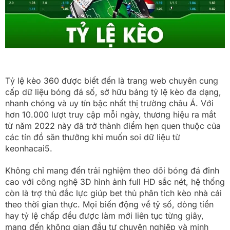
Tỷ lệ kèo 360 được biết đến là trang web chuyên cung
cấp dữ liệu bóng đá số, sở hữu bảng tỷ lệ kèo đa dạng,
nhanh chóng và uy tín bậc nhất thị trường châu Á. Với
hơn 10.000 lượt truy cập mỗi ngày, thương hiệu ra mắt
từ năm 2022 này đã trở thành điểm hẹn quen thuộc của
các tín đồ săn thưởng khi muốn soi dữ liệu từ
keonhacai5.
Không chỉ mang đến trải nghiệm theo dõi bóng đá đỉnh
cao với công nghệ 3D hình ảnh full HD sắc nét, hệ thống
còn là trợ thủ đắc lực giúp bet thủ phân tích kèo nhà cái
theo thời gian thực. Mọi biến động về tỷ số, dòng tiền
hay tỷ lệ chấp đều được làm mới liên tục từng giây,
mang đến không gian đầu tư chuyên nghiệp và minh