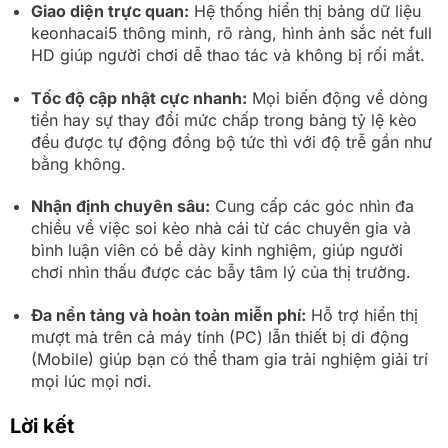
Giao diện trực quan:
Hệ thống hiển thị bảng dữ liệu
keonhacai5 thông minh, rõ ràng, hình ảnh sắc nét full
HD giúp người chơi dễ thao tác và không bị rối mắt.
Tốc độ cập nhật cực nhanh:
Mọi biến động về dòng
tiền hay sự thay đổi mức chấp trong bảng tỷ lệ kèo
đều được tự động đồng bộ tức thì với độ trễ gần như
bằng không.
Nhận định chuyên sâu:
Cung cấp các góc nhìn đa
chiều về việc soi kèo nhà cái từ các chuyên gia và
bình luận viên có bề dày kinh nghiệm, giúp người
chơi nhìn thấu được các bẫy tâm lý của thị trường.
Đa nền tảng và hoàn toàn miễn phí:
Hỗ trợ hiển thị
mượt mà trên cả máy tính (PC) lẫn thiết bị di động
(Mobile) giúp bạn có thể tham gia trải nghiệm giải trí
mọi lúc mọi nơi.
Lời kết