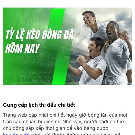
Cung cấp lịch thi đấu chi tiết
Trang web cập nhật chi tiết ngày giờ bóng lăn của mọi
trận cầu chuẩn bị diễn ra. Nhờ vậy, người chơi có thể
chủ động sắp xếp thời gian để vào bảng cược
keonhacai5
sớm, bắt được những mức giá niêm yết