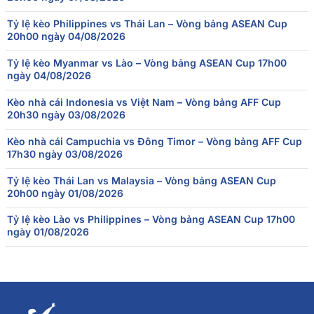
07/07
Mỹ
1
-
4
Bỉ
Tỷ lệ kèo Philippines vs Thái Lan – Vòng bảng ASEAN Cup
00:00
20h00 ngày 04/08/2026
06/07
Bồ Đào Nha
0
-
1
Tây Ban Nha
19:00
Tỷ lệ kèo Myanmar vs Lào – Vòng bảng ASEAN Cup 17h00
ngày 04/08/2026
06/07
Mexico
2
-
3
Anh
01:00
Kèo nhà cái Indonesia vs Việt Nam – Vòng bảng AFF Cup
20h30 ngày 03/08/2026
05/07
Brazil
1
-
2
Na Uy
20:00
Kèo nhà cái Campuchia vs Đông Timor – Vòng bảng AFF Cup
04/07
17h30 ngày 03/08/2026
Paraguay
0
-
1
Pháp
21:00
Tỷ lệ kèo Thái Lan vs Malaysia – Vòng bảng ASEAN Cup
20h00 ngày 01/08/2026
Tỷ lệ kèo Lào vs Philippines – Vòng bảng ASEAN Cup 17h00
ngày 01/08/2026