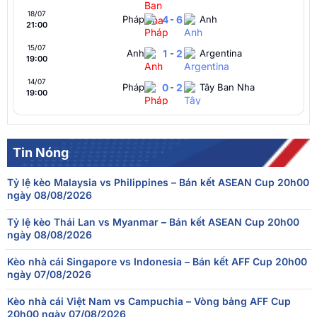
18/07
Pháp
4
-
6
Anh
21:00
15/07
Anh
1
-
2
Argentina
19:00
14/07
Pháp
0
-
2
Tây Ban Nha
19:00
Argentina
1
-
1
Thụy Sĩ
12/07
01:00
FT[1-1],ET[3-1],Argentina thắng
Tin Nóng
Na Uy
1
-
1
Anh
11/07
21:00
FT[1-1],ET[1-2],England thắng
Tỷ lệ kèo Malaysia vs Philippines – Bán kết ASEAN Cup 20h00
10/07
ngày 08/08/2026
Tây Ban Nha
2
-
1
Bỉ
19:00
Tỷ lệ kèo Thái Lan vs Myanmar – Bán kết ASEAN Cup 20h00
09/07
Pháp
2
-
0
Maroc
ngày 08/08/2026
20:00
Kèo nhà cái Singapore vs Indonesia – Bán kết AFF Cup 20h00
Thụy Sĩ
0
-
0
Colombia
07/07
ngày 07/08/2026
20:00
FT[0-0],ET[0-0],PEN[4-3],Switzerland thắng
07/07
Kèo nhà cái Việt Nam vs Campuchia – Vòng bảng AFF Cup
Argentina
3
-
2
Ai Cập
16:00
20h00 ngày 07/08/2026