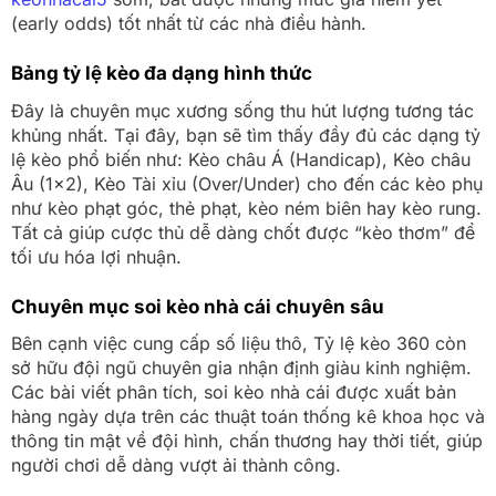
(early odds) tốt nhất từ các nhà điều hành.
Bảng tỷ lệ kèo đa dạng hình thức
Đây là chuyên mục xương sống thu hút lượng tương tác
khủng nhất. Tại đây, bạn sẽ tìm thấy đầy đủ các dạng tỷ
lệ kèo phổ biến như: Kèo châu Á (Handicap), Kèo châu
Âu (1×2), Kèo Tài xỉu (Over/Under) cho đến các kèo phụ
như kèo phạt góc, thẻ phạt, kèo ném biên hay kèo rung.
Tất cả giúp cược thủ dễ dàng chốt được “kèo thơm” để
tối ưu hóa lợi nhuận.
Chuyên mục soi kèo nhà cái chuyên sâu
Bên cạnh việc cung cấp số liệu thô, Tỷ lệ kèo 360 còn
sở hữu đội ngũ chuyên gia nhận định giàu kinh nghiệm.
Các bài viết phân tích, soi kèo nhà cái được xuất bản
hàng ngày dựa trên các thuật toán thống kê khoa học và
thông tin mật về đội hình, chấn thương hay thời tiết, giúp
người chơi dễ dàng vượt ải thành công.