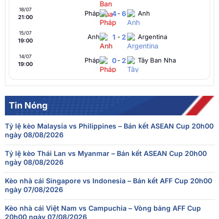
18/07
Pháp
4
-
6
Anh
21:00
15/07
Anh
1
-
2
Argentina
19:00
14/07
Pháp
0
-
2
Tây Ban Nha
19:00
Argentina
1
-
1
Thụy Sĩ
12/07
01:00
FT[1-1],ET[3-1],Argentina thắng
Tin Nóng
Na Uy
1
-
1
Anh
11/07
21:00
FT[1-1],ET[1-2],England thắng
Tỷ lệ kèo Malaysia vs Philippines – Bán kết ASEAN Cup 20h00
10/07
ngày 08/08/2026
Tây Ban Nha
2
-
1
Bỉ
19:00
Tỷ lệ kèo Thái Lan vs Myanmar – Bán kết ASEAN Cup 20h00
09/07
Pháp
2
-
0
Maroc
ngày 08/08/2026
20:00
Kèo nhà cái Singapore vs Indonesia – Bán kết AFF Cup 20h00
Thụy Sĩ
0
-
0
Colombia
07/07
ngày 07/08/2026
20:00
FT[0-0],ET[0-0],PEN[4-3],Switzerland thắng
07/07
Kèo nhà cái Việt Nam vs Campuchia – Vòng bảng AFF Cup
Argentina
3
-
2
Ai Cập
16:00
20h00 ngày 07/08/2026