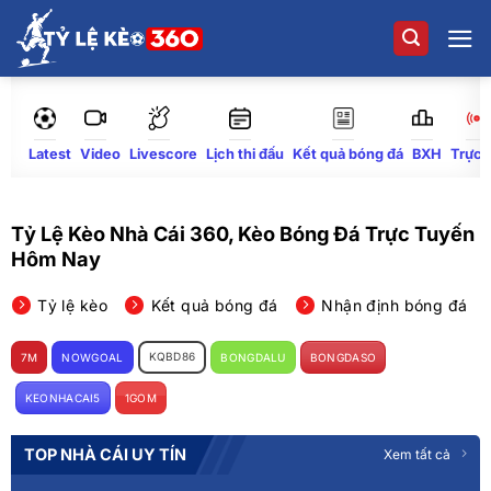
Bỏ
qua
nội
dung
Latest
Video
Lịch thi đấu
Kết quả bóng đá
BXH
Trực 
Livescore
Tỷ Lệ Kèo Nhà Cái 360, Kèo Bóng Đá Trực Tuyến
Hôm Nay
Tỷ lệ kèo
Kết quả bóng đá
Nhận định bóng đá
KQBD86
7M
NOWGOAL
BONGDALU
BONGDASO
KEONHACAI5
1GOM
TOP NHÀ CÁI UY TÍN
Xem tất cả