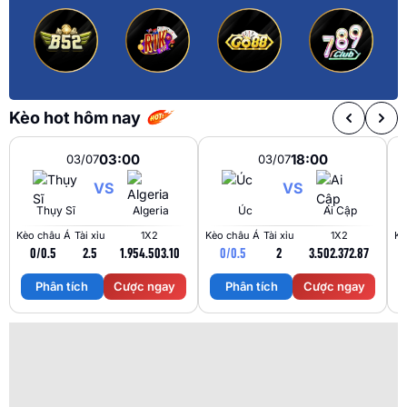
Kèo hot hôm nay
03:00
18:00
03/07
03/07
VS
VS
Thụy Sĩ
Algeria
Úc
Ai Cập
Kèo châu Á
Tài xỉu
1X2
Kèo châu Á
Tài xỉu
1X2
Kè
0/0.5
2.5
1.95
4.50
3.10
0/0.5
2
3.50
2.37
2.87
Phân tích
Cược ngay
Phân tích
Cược ngay
Trận Hot
Tất cả giải đấu
TL Malaysia
Vin88
Kèo TT
Xem bóng
Hôm nay
Ngày mai
08/08