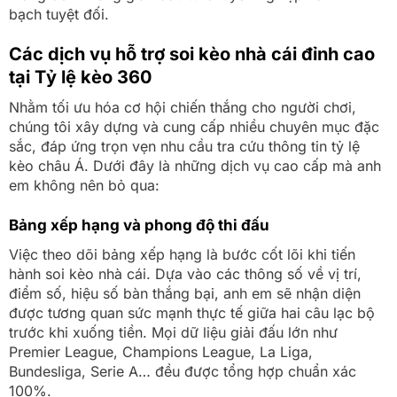
bạch tuyệt đối.
Các dịch vụ hỗ trợ soi kèo nhà cái đỉnh cao
tại Tỷ lệ kèo 360
Nhằm tối ưu hóa cơ hội chiến thắng cho người chơi,
chúng tôi xây dựng và cung cấp nhiều chuyên mục đặc
sắc, đáp ứng trọn vẹn nhu cầu tra cứu thông tin tỷ lệ
kèo châu Á. Dưới đây là những dịch vụ cao cấp mà anh
em không nên bỏ qua:
Bảng xếp hạng và phong độ thi đấu
Việc theo dõi bảng xếp hạng là bước cốt lõi khi tiến
hành soi kèo nhà cái. Dựa vào các thông số về vị trí,
điểm số, hiệu số bàn thắng bại, anh em sẽ nhận diện
được tương quan sức mạnh thực tế giữa hai câu lạc bộ
trước khi xuống tiền. Mọi dữ liệu giải đấu lớn như
Premier League, Champions League, La Liga,
Bundesliga, Serie A… đều được tổng hợp chuẩn xác
100%.