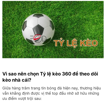
Vì sao nên chọn Tỷ lệ kèo 360 để theo dõi
kèo nhà cái?
Giữa hàng trăm trang tin bóng đá hiện nay, thương hiệu
vẫn khẳng định được vị thế top đầu nhờ sở hữu những
ưu điểm vượt trội sau: