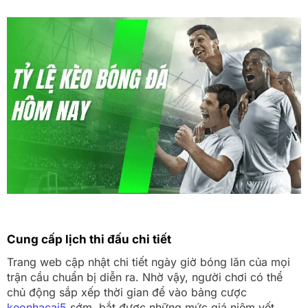
Cung cấp lịch thi đấu chi tiết
Trang web cập nhật chi tiết ngày giờ bóng lăn của mọi
trận cầu chuẩn bị diễn ra. Nhờ vậy, người chơi có thể
chủ động sắp xếp thời gian để vào bảng cược
keonhacai5
sớm, bắt được những mức giá niêm yết