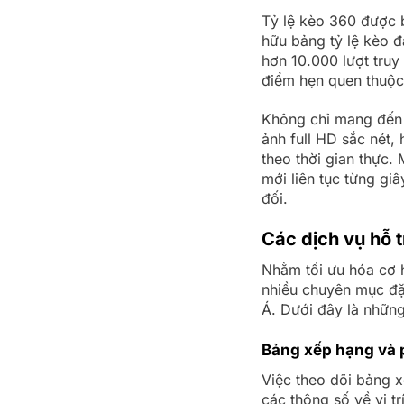
Tỷ lệ kèo 360 được b
hữu bảng tỷ lệ kèo đ
hơn 10.000 lượt truy
điểm hẹn quen thuộc 
Không chỉ mang đến 
ảnh full HD sắc nét, 
theo thời gian thực.
mới liên tục từng gi
đối.
Các dịch vụ hỗ t
Nhằm tối ưu hóa cơ 
nhiều chuyên mục đặc
Á. Dưới đây là nhữn
Bảng xếp hạng và 
Việc theo dõi bảng x
các thông số về vị t