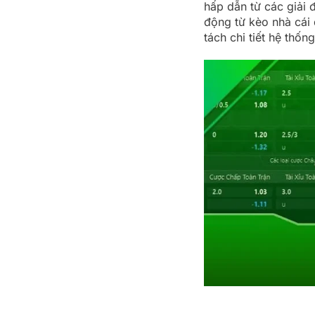
hấp dẫn từ các giải 
động từ kèo nhà cái 
tách chi tiết hệ thốn