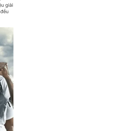
u giải
 đều