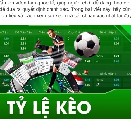
đấu lớn vươn tầm quốc tế, giúp người chơi dễ dàng theo dõi
để đưa ra quyết định chính xác. Trong bài viết này, hãy cù
g dữ liệu và cách xem soi kèo nhà cái chuẩn xác nhất tại đâ