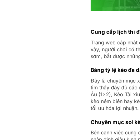
Cung cấp lịch thi đ
Trang web cập nhật c
vậy, người chơi có 
sớm, bắt được những 
Bảng tỷ lệ kèo đa 
Đây là chuyên mục xư
tìm thấy đầy đủ các 
Âu (1×2), Kèo Tài xỉ
kèo ném biên hay kè
tối ưu hóa lợi nhuận.
Chuyên mục soi kè
Bên cạnh việc cung c
nhận định giàu kinh 