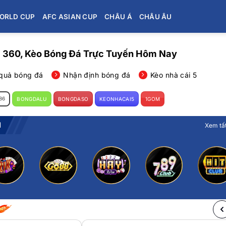
ORLD CUP
AFC ASIAN CUP
CHÂU Á
CHÂU ÂU
i 360, Kèo Bóng Đá Trực Tuyến Hôm Nay
 quả bóng đá
Nhận định bóng đá
Kèo nhà cái 5
86
BONGDALU
BONGDASO
KEONHACAI5
1GOM
N
Xem tấ