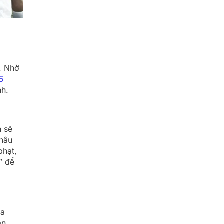
a. Nhờ
5
nh.
n sẽ
châu
phạt,
” để
ia
ản