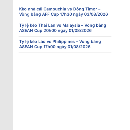
05/07
Brazil
1
-
2
Na Uy
20:00
Kèo nhà cái Campuchia vs Đông Timor –
Vòng bảng AFF Cup 17h30 ngày 03/08/2026
04/07
Paraguay
0
-
1
Pháp
21:00
Tỷ lệ kèo Thái Lan vs Malaysia – Vòng bảng
ASEAN Cup 20h00 ngày 01/08/2026
Tỷ lệ kèo Lào vs Philippines – Vòng bảng
ASEAN Cup 17h00 ngày 01/08/2026