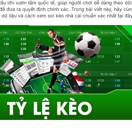
đấu lớn vươn tầm quốc tế, giúp người chơi dễ dàng theo dõi
để đưa ra quyết định chính xác. Trong bài viết này, hãy cù
g dữ liệu và cách xem soi kèo nhà cái chuẩn xác nhất tại đâ