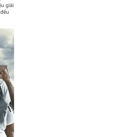
u giải
 đều