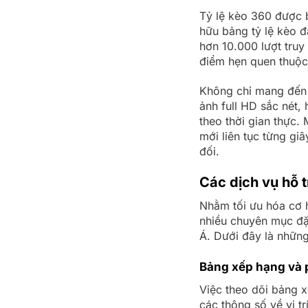
Tỷ lệ kèo 360 được b
hữu bảng tỷ lệ kèo đ
hơn 10.000 lượt truy
điểm hẹn quen thuộc 
Không chỉ mang đến 
ảnh full HD sắc nét, 
theo thời gian thực.
mới liên tục từng gi
đối.
Các dịch vụ hỗ t
Nhằm tối ưu hóa cơ 
nhiều chuyên mục đặc
Á. Dưới đây là nhữn
Bảng xếp hạng và 
Việc theo dõi bảng x
các thông số về vị t