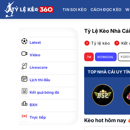
Bỏ
TIN SOI KÈO
CÁCH ĐỌC KÈO
W
qua
nội
dung
Tỷ Lệ Kèo Nhà Cá
Latest
Tỷ lệ kèo
Kết
Video
KQBD
7M
NOWGOAL
Livescore
TOP NHÀ CÁI UY TÍ
Lịch thi đấu
Kết quả bóng đá
BXH
Trực tiếp
Kèo hot hôm nay