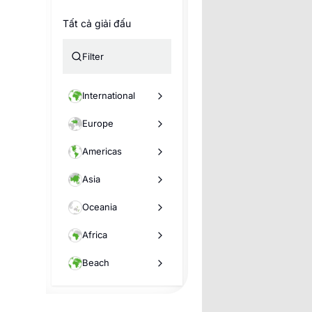
Tất cả giải đấu
International
Europe
Americas
Asia
Oceania
Africa
Beach