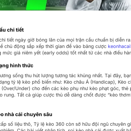
ấu chi tiết
hi tiết ngày giờ bóng lăn của mọi trận cầu chuẩn bị diễn r
thể chủ động sắp xếp thời gian để vào bảng cược
keonhacai
mức giá niêm yết (early odds) tốt nhất từ các nhà điều hà
dạng hình thức
ơng sống thu hút lượng tương tác khủng nhất. Tại đây, bạ
dạng tỷ lệ kèo phổ biến như: Kèo châu Á (Handicap), Kèo 
u (Over/Under) cho đến các kèo phụ như kèo phạt góc, thẻ 
o rung. Tất cả giúp cược thủ dễ dàng chốt được “kèo thơm
o nhà cái chuyên sâu
ấp số liệu thô, Tỷ lệ kèo 360 còn sở hữu đội ngũ chuyên g
nghiệm. Các bài viết phân tích, soi kèo nhà cái được xuất b