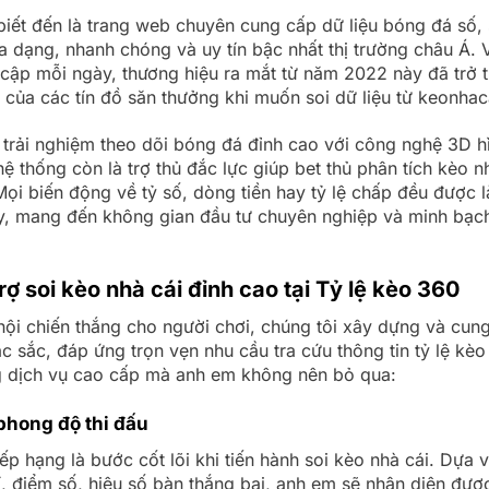
iết đến là trang web chuyên cung cấp dữ liệu bóng đá số,
a dạng, nhanh chóng và uy tín bậc nhất thị trường châu Á. 
 cập mỗi ngày, thương hiệu ra mắt từ năm 2022 này đã trở 
của các tín đồ săn thưởng khi muốn soi dữ liệu từ keonhac
trải nghiệm theo dõi bóng đá đỉnh cao với công nghệ 3D h
hệ thống còn là trợ thủ đắc lực giúp bet thủ phân tích kèo n
 Mọi biến động về tỷ số, dòng tiền hay tỷ lệ chấp đều được 
ây, mang đến không gian đầu tư chuyên nghiệp và minh bạch
rợ soi kèo nhà cái đỉnh cao tại Tỷ lệ kèo 360
hội chiến thắng cho người chơi, chúng tôi xây dựng và cun
 sắc, đáp ứng trọn vẹn nhu cầu tra cứu thông tin tỷ lệ kèo
g dịch vụ cao cấp mà anh em không nên bỏ qua:
phong độ thi đấu
ếp hạng là bước cốt lõi khi tiến hành soi kèo nhà cái. Dựa 
rí, điểm số, hiệu số bàn thắng bại, anh em sẽ nhận diện đượ