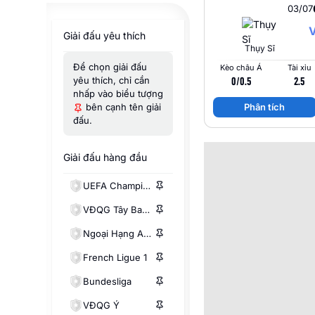
03/07
Giải đấu yêu thích
Thụy Sĩ
Để chọn giải đấu
Kèo châu Á
Tài xỉu
yêu thích, chỉ cần
0/0.5
2.5
nhấp vào biểu tượng
Phân tích
bên cạnh tên giải
đấu.
Giải đấu hàng đầu
UEFA Champions League
VĐQG Tây Ban Nha
Ngoại Hạng Anh
French Ligue 1
Bundesliga
VĐQG Ý