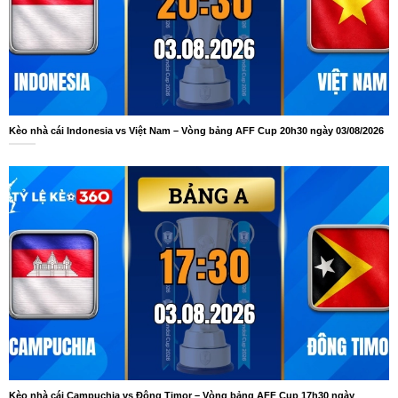
Kèo nhà cái Indonesia vs Việt Nam – Vòng bảng AFF Cup 20h30 ngày 03/08/2026
Kèo nhà cái Campuchia vs Đông Timor – Vòng bảng AFF Cup 17h30 ngày