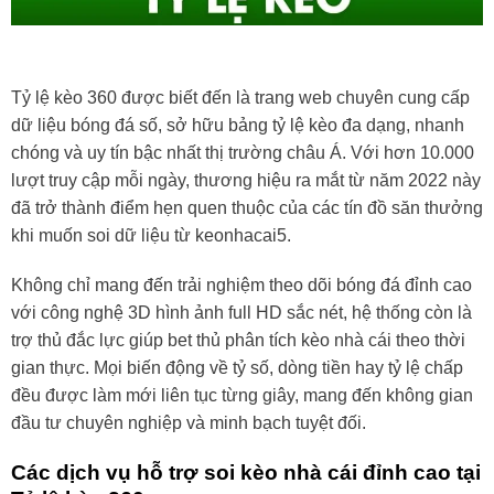
Tỷ lệ kèo 360 được biết đến là trang web chuyên cung cấp
dữ liệu bóng đá số, sở hữu bảng tỷ lệ kèo đa dạng, nhanh
chóng và uy tín bậc nhất thị trường châu Á. Với hơn 10.000
lượt truy cập mỗi ngày, thương hiệu ra mắt từ năm 2022 này
đã trở thành điểm hẹn quen thuộc của các tín đồ săn thưởng
khi muốn soi dữ liệu từ keonhacai5.
Không chỉ mang đến trải nghiệm theo dõi bóng đá đỉnh cao
với công nghệ 3D hình ảnh full HD sắc nét, hệ thống còn là
trợ thủ đắc lực giúp bet thủ phân tích kèo nhà cái theo thời
gian thực. Mọi biến động về tỷ số, dòng tiền hay tỷ lệ chấp
đều được làm mới liên tục từng giây, mang đến không gian
đầu tư chuyên nghiệp và minh bạch tuyệt đối.
Các dịch vụ hỗ trợ soi kèo nhà cái đỉnh cao tại