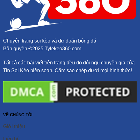
Chuyên trang soi kèo và dự đoán bóng đá
Bản quyền ©2025 Tylekeo360.com
Tất cả các bài viết trên trang đều do đội ngũ chuyên gia của
Tin Soi Kèo biên soạn. Cấm sao chép dưới mọi hình thức!
VỀ CHÚNG TÔI
Giới thiệu
Liên hệ