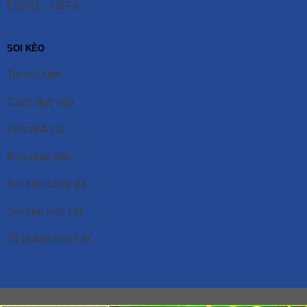
EURO – UEFA
SOI KÈO
Tin soi kèo
Cách đọc kèo
Kèo nhà cái
Kèo phạt góc
Soi kèo bóng đá
Soi kèo nhà cái
Tỷ lệ kèo nhà cái