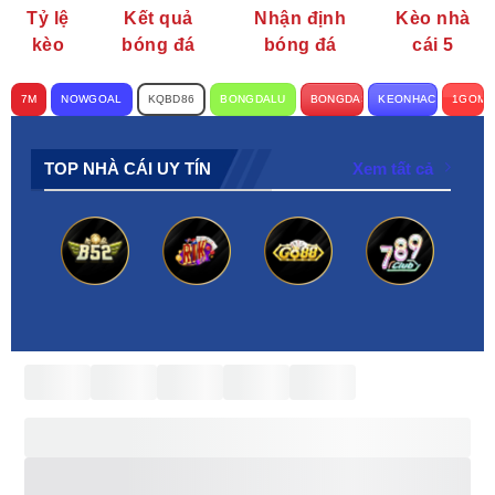
Tỷ lệ
Kết quả
Nhận định
Kèo nhà
kèo
bóng đá
bóng đá
cái 5
7M
NOWGOAL
KQBD86
BONGDALU
BONGDASO
KEONHACAI5
1GOM
Xem tất cả
TOP NHÀ CÁI UY TÍN