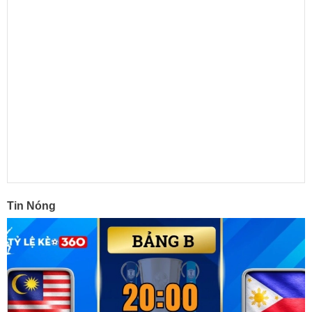
Tin Nóng