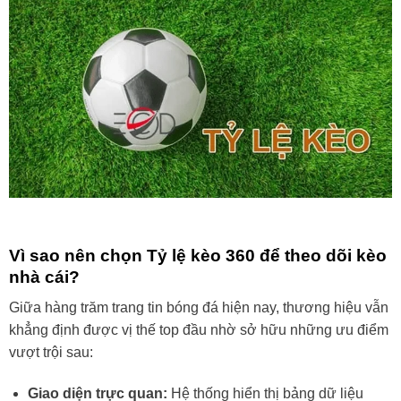
Vì sao nên chọn Tỷ lệ kèo 360 để theo dõi kèo
nhà cái?
Giữa hàng trăm trang tin bóng đá hiện nay, thương hiệu vẫn
khẳng định được vị thế top đầu nhờ sở hữu những ưu điểm
vượt trội sau:
Giao diện trực quan:
Hệ thống hiển thị bảng dữ liệu