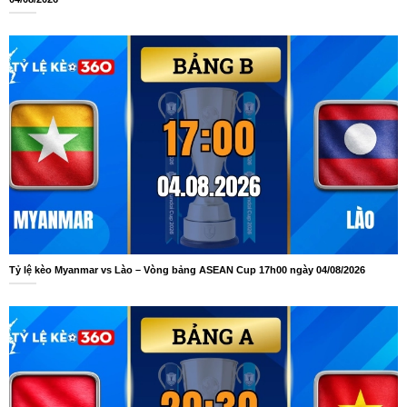
Tỷ lệ kèo Myanmar vs Lào – Vòng bảng ASEAN Cup 17h00 ngày 04/08/2026