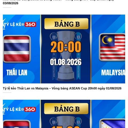
03/08/2026
Tỷ lệ kèo Thái Lan vs Malaysia – Vòng bảng ASEAN Cup 20h00 ngày 01/08/2026