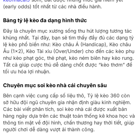
(early odds) tốt nhất từ các nhà điều hành.
Bảng tỷ lệ kèo đa dạng hình thức
Đây là chuyên mục xương sống thu hút lượng tương tác
khủng nhất. Tại đây, bạn sẽ tìm thấy đầy đủ các dạng tỷ
lệ kèo phổ biến như: Kèo châu Á (Handicap), Kèo châu
Âu (1×2), Kèo Tài xỉu (Over/Under) cho đến các kèo phụ
như kèo phạt góc, thẻ phạt, kèo ném biên hay kèo rung.
Tất cả giúp cược thủ dễ dàng chốt được “kèo thơm” để
tối ưu hóa lợi nhuận.
Chuyên mục soi kèo nhà cái chuyên sâu
Bên cạnh việc cung cấp số liệu thô, Tỷ lệ kèo 360 còn
sở hữu đội ngũ chuyên gia nhận định giàu kinh nghiệm.
Các bài viết phân tích, soi kèo nhà cái được xuất bản
hàng ngày dựa trên các thuật toán thống kê khoa học và
thông tin mật về đội hình, chấn thương hay thời tiết, giúp
người chơi dễ dàng vượt ải thành công.