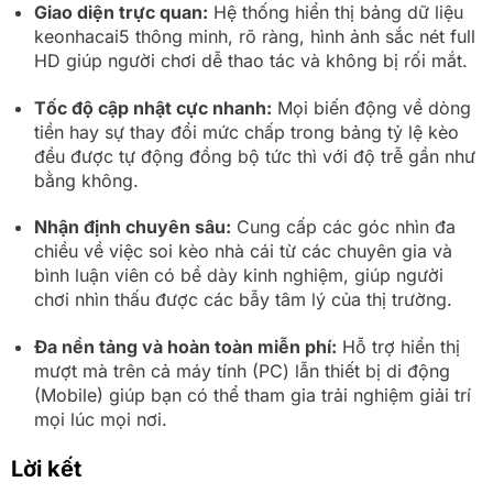
Giao diện trực quan:
Hệ thống hiển thị bảng dữ liệu
keonhacai5 thông minh, rõ ràng, hình ảnh sắc nét full
HD giúp người chơi dễ thao tác và không bị rối mắt.
Tốc độ cập nhật cực nhanh:
Mọi biến động về dòng
tiền hay sự thay đổi mức chấp trong bảng tỷ lệ kèo
đều được tự động đồng bộ tức thì với độ trễ gần như
bằng không.
Nhận định chuyên sâu:
Cung cấp các góc nhìn đa
chiều về việc soi kèo nhà cái từ các chuyên gia và
bình luận viên có bề dày kinh nghiệm, giúp người
chơi nhìn thấu được các bẫy tâm lý của thị trường.
Đa nền tảng và hoàn toàn miễn phí:
Hỗ trợ hiển thị
mượt mà trên cả máy tính (PC) lẫn thiết bị di động
(Mobile) giúp bạn có thể tham gia trải nghiệm giải trí
mọi lúc mọi nơi.
Lời kết