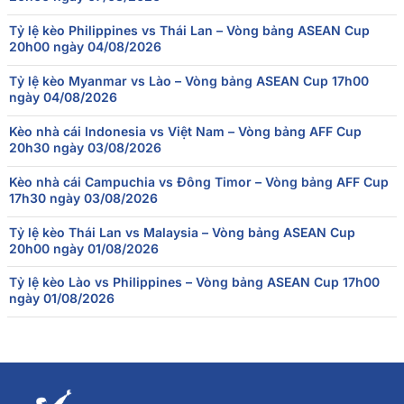
07/07
Mỹ
1
-
4
Bỉ
Tỷ lệ kèo Philippines vs Thái Lan – Vòng bảng ASEAN Cup
00:00
20h00 ngày 04/08/2026
06/07
Bồ Đào Nha
0
-
1
Tây Ban Nha
19:00
Tỷ lệ kèo Myanmar vs Lào – Vòng bảng ASEAN Cup 17h00
ngày 04/08/2026
06/07
Mexico
2
-
3
Anh
01:00
Kèo nhà cái Indonesia vs Việt Nam – Vòng bảng AFF Cup
20h30 ngày 03/08/2026
05/07
Brazil
1
-
2
Na Uy
20:00
Kèo nhà cái Campuchia vs Đông Timor – Vòng bảng AFF Cup
04/07
17h30 ngày 03/08/2026
Paraguay
0
-
1
Pháp
21:00
Tỷ lệ kèo Thái Lan vs Malaysia – Vòng bảng ASEAN Cup
20h00 ngày 01/08/2026
Tỷ lệ kèo Lào vs Philippines – Vòng bảng ASEAN Cup 17h00
ngày 01/08/2026