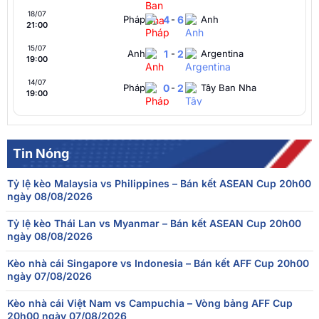
18/07
Pháp
4
-
6
Anh
21:00
15/07
Anh
1
-
2
Argentina
19:00
14/07
Pháp
0
-
2
Tây Ban Nha
19:00
Argentina
1
-
1
Thụy Sĩ
12/07
01:00
FT[1-1],ET[3-1],Argentina thắng
Tin Nóng
Na Uy
1
-
1
Anh
11/07
21:00
FT[1-1],ET[1-2],England thắng
Tỷ lệ kèo Malaysia vs Philippines – Bán kết ASEAN Cup 20h00
10/07
ngày 08/08/2026
Tây Ban Nha
2
-
1
Bỉ
19:00
Tỷ lệ kèo Thái Lan vs Myanmar – Bán kết ASEAN Cup 20h00
09/07
Pháp
2
-
0
Maroc
ngày 08/08/2026
20:00
Kèo nhà cái Singapore vs Indonesia – Bán kết AFF Cup 20h00
Thụy Sĩ
0
-
0
Colombia
07/07
ngày 07/08/2026
20:00
FT[0-0],ET[0-0],PEN[4-3],Switzerland thắng
07/07
Kèo nhà cái Việt Nam vs Campuchia – Vòng bảng AFF Cup
Argentina
3
-
2
Ai Cập
16:00
20h00 ngày 07/08/2026