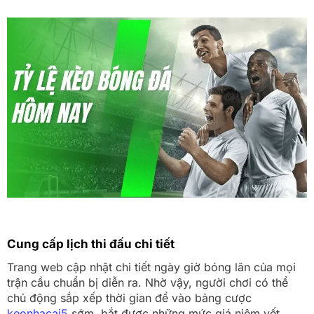
Cung cấp lịch thi đấu chi tiết
Trang web cập nhật chi tiết ngày giờ bóng lăn của mọi
trận cầu chuẩn bị diễn ra. Nhờ vậy, người chơi có thể
chủ động sắp xếp thời gian để vào bảng cược
keonhacai5
sớm, bắt được những mức giá niêm yết