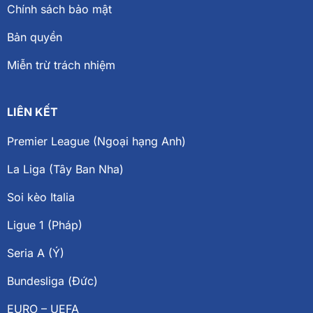
Chính sách bảo mật
Bản quyền
Miễn trừ trách nhiệm
LIÊN KẾT
Premier League (Ngoại hạng Anh)
La Liga (Tây Ban Nha)
Soi kèo Italia
Ligue 1 (Pháp)
Seria A (Ý)
Bundesliga (Đức)
EURO – UEFA