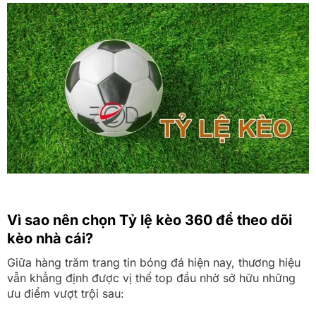
Vì sao nên chọn Tỷ lệ kèo 360 để theo dõi
kèo nhà cái?
Giữa hàng trăm trang tin bóng đá hiện nay, thương hiệu
vẫn khẳng định được vị thế top đầu nhờ sở hữu những
ưu điểm vượt trội sau: