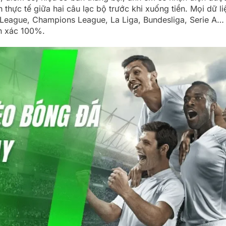
thực tế giữa hai câu lạc bộ trước khi xuống tiền. Mọi dữ liệ
 League, Champions League, La Liga, Bundesliga, Serie A…
n xác 100%.