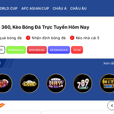
ORLD CUP
AFC ASIAN CUP
CHÂU Á
CHÂU ÂU
i 360, Kèo Bóng Đá Trực Tuyến Hôm Nay
 quả bóng đá
Nhận định bóng đá
Kèo nhà cái 5
86
BONGDALU
BONGDASO
KEONHACAI5
1GOM
N
Xem tấ