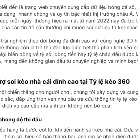
iết đến là trang web chuyên cung cấp dữ liệu bóng đá số,
a dạng, nhanh chóng và uy tín bậc nhất thị trường châu Á. 
 cập mỗi ngày, thương hiệu ra mắt từ năm 2022 này đã trở 
của các tín đồ săn thưởng khi muốn soi dữ liệu từ keonhac
trải nghiệm theo dõi bóng đá đỉnh cao với công nghệ 3D h
hệ thống còn là trợ thủ đắc lực giúp bet thủ phân tích kèo n
 Mọi biến động về tỷ số, dòng tiền hay tỷ lệ chấp đều được 
ây, mang đến không gian đầu tư chuyên nghiệp và minh bạch
rợ soi kèo nhà cái đỉnh cao tại Tỷ lệ kèo 360
hội chiến thắng cho người chơi, chúng tôi xây dựng và cun
 sắc, đáp ứng trọn vẹn nhu cầu tra cứu thông tin tỷ lệ kèo
g dịch vụ cao cấp mà anh em không nên bỏ qua:
phong độ thi đấu
ếp hạng là bước cốt lõi khi tiến hành soi kèo nhà cái. Dựa 
rí, điểm số, hiệu số bàn thắng bại, anh em sẽ nhận diện đượ