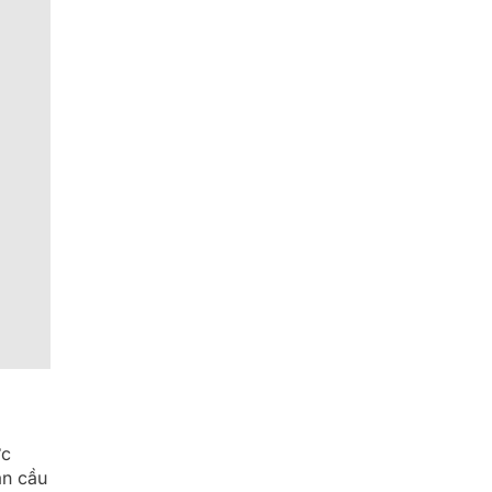
ực
ận cầu