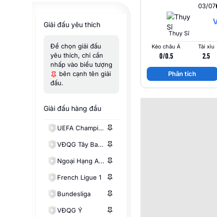
03/07
Giải đấu yêu thích
Thụy Sĩ
Để chọn giải đấu
Kèo châu Á
Tài xỉu
yêu thích, chỉ cần
0/0.5
2.5
nhấp vào biểu tượng
Phân tích
bên cạnh tên giải
đấu.
Giải đấu hàng đầu
UEFA Champions League
VĐQG Tây Ban Nha
Ngoại Hạng Anh
French Ligue 1
Bundesliga
VĐQG Ý