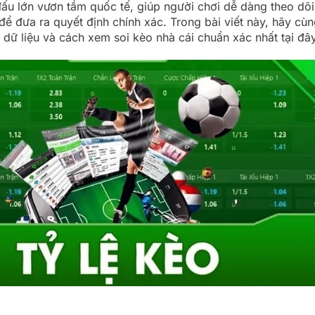
đấu lớn vươn tầm quốc tế, giúp người chơi dễ dàng theo dõi
để đưa ra quyết định chính xác. Trong bài viết này, hãy cù
g dữ liệu và cách xem soi kèo nhà cái chuẩn xác nhất tại đâ