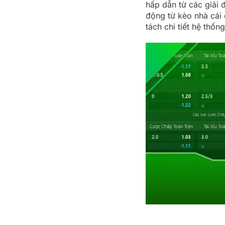
hấp dẫn từ các giải 
động từ kèo nhà cái 
tách chi tiết hệ thốn