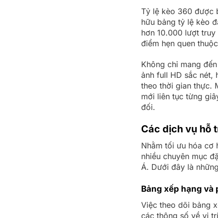
Tỷ lệ kèo 360 được b
hữu bảng tỷ lệ kèo đ
hơn 10.000 lượt truy
điểm hẹn quen thuộc 
Không chỉ mang đến 
ảnh full HD sắc nét, 
theo thời gian thực.
mới liên tục từng gi
đối.
Các dịch vụ hỗ t
Nhằm tối ưu hóa cơ 
nhiều chuyên mục đặc
Á. Dưới đây là nhữn
Bảng xếp hạng và 
Việc theo dõi bảng x
các thông số về vị t