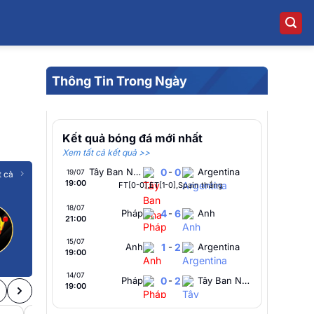
Thông Tin Trong Ngày
Kết quả bóng đá mới nhất
Xem tất cả kết quả >>
Tây Ban Nha
0
-
0
Argentina
19/07
t cả
19:00
FT[0-0],ET[1-0],Spain thắng
18/07
Pháp
4
-
6
Anh
21:00
15/07
Anh
1
-
2
Argentina
19:00
14/07
Pháp
0
-
2
Tây Ban Nha
19:00
Argentina
1
-
1
Thụy Sĩ
12/07