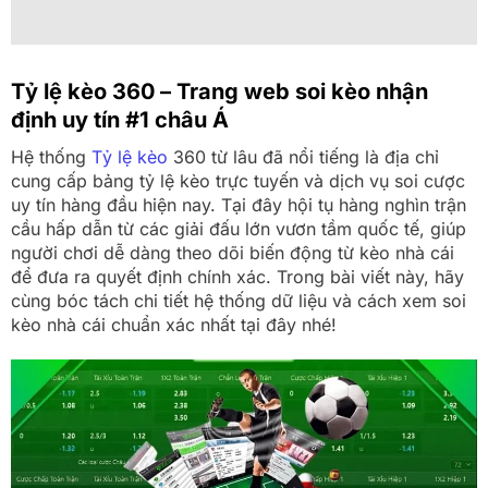
Tỷ lệ kèo 360 – Trang web soi kèo nhận
định uy tín #1 châu Á
Hệ thống
Tỷ lệ kèo
360 từ lâu đã nổi tiếng là địa chỉ
cung cấp bảng tỷ lệ kèo trực tuyến và dịch vụ soi cược
uy tín hàng đầu hiện nay. Tại đây hội tụ hàng nghìn trận
cầu hấp dẫn từ các giải đấu lớn vươn tầm quốc tế, giúp
người chơi dễ dàng theo dõi biến động từ kèo nhà cái
để đưa ra quyết định chính xác. Trong bài viết này, hãy
cùng bóc tách chi tiết hệ thống dữ liệu và cách xem soi
kèo nhà cái chuẩn xác nhất tại đây nhé!