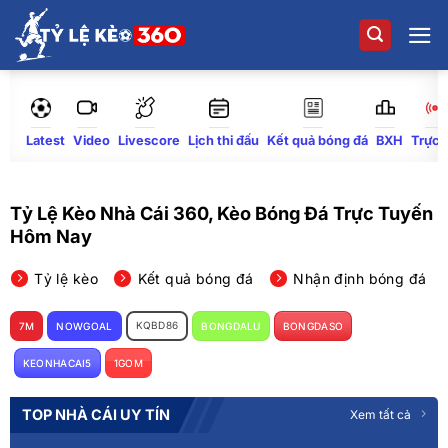
Bỏ
qua
nội
dung
Latest
Video
Lịch thi đấu
Kết quả bóng đá
BXH
Trực 
Livescore
Tỷ Lệ Kèo Nhà Cái 360, Kèo Bóng Đá Trực Tuyến
Hôm Nay
Tỷ lệ kèo
Kết quả bóng đá
Nhận định bóng đá
KQBD86
7M
NOWGOAL
BONGDALU
BONGDASO
KEONHACAI5
1GOM
TOP NHÀ CÁI UY TÍN
Xem tất cả