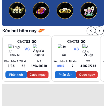
Kèo hot hôm nay
03:00
18:00
03/07
03/07
VS
VS
Thụy Sĩ
Algeria
Úc
Ai Cập
Kèo châu Á
Tài xỉu
1X2
Kèo châu Á
Tài xỉu
1X2
Kè
0/0.5
2.5
1.95
4.50
3.10
0/0.5
2
3.50
2.37
2.87
Phân tích
Cược ngay
Phân tích
Cược ngay
Trận Hot
Tất cả giải đấu
TL Malaysia
Five88
Kèo TT
Xem bóng
Hôm nay
Ngày mai
09/08