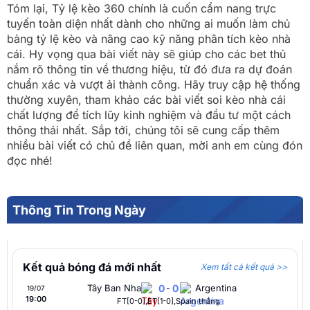
Tóm lại, Tỷ lệ kèo 360 chính là cuốn cẩm nang trực
tuyến toàn diện nhất dành cho những ai muốn làm chủ
bảng tỷ lệ kèo và nâng cao kỹ năng phân tích kèo nhà
cái. Hy vọng qua bài viết này sẽ giúp cho các bet thủ
nắm rõ thông tin về thương hiệu, từ đó đưa ra dự đoán
chuẩn xác và vượt ải thành công. Hãy truy cập hệ thống
thường xuyên, tham khảo các bài viết soi kèo nhà cái
chất lượng để tích lũy kinh nghiệm và đầu tư một cách
thông thái nhất. Sắp tới, chúng tôi sẽ cung cấp thêm
nhiều bài viết có chủ đề liên quan, mời anh em cùng đón
đọc nhé!
Thông Tin Trong Ngày
Kết quả bóng đá mới nhất
Xem tất cả kết quả >>
Tây Ban Nha
0
-
0
Argentina
19/07
19:00
FT[0-0],ET[1-0],Spain thắng