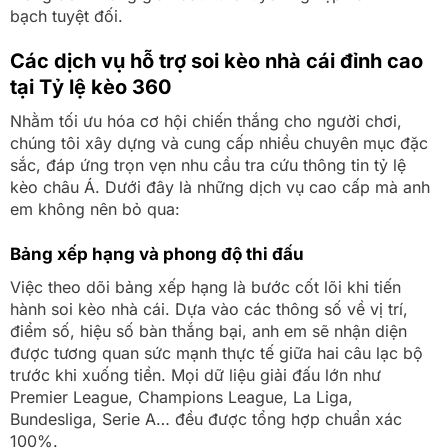
bạch tuyệt đối.
Các dịch vụ hỗ trợ soi kèo nhà cái đỉnh cao
tại Tỷ lệ kèo 360
Nhằm tối ưu hóa cơ hội chiến thắng cho người chơi,
chúng tôi xây dựng và cung cấp nhiều chuyên mục đặc
sắc, đáp ứng trọn vẹn nhu cầu tra cứu thông tin tỷ lệ
kèo châu Á. Dưới đây là những dịch vụ cao cấp mà anh
em không nên bỏ qua:
Bảng xếp hạng và phong độ thi đấu
Việc theo dõi bảng xếp hạng là bước cốt lõi khi tiến
hành soi kèo nhà cái. Dựa vào các thông số về vị trí,
điểm số, hiệu số bàn thắng bại, anh em sẽ nhận diện
được tương quan sức mạnh thực tế giữa hai câu lạc bộ
trước khi xuống tiền. Mọi dữ liệu giải đấu lớn như
Premier League, Champions League, La Liga,
Bundesliga, Serie A… đều được tổng hợp chuẩn xác
100%.