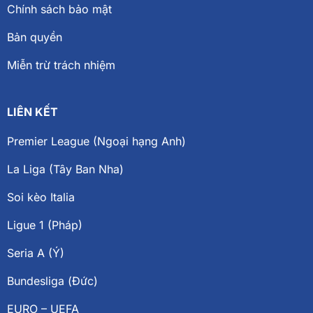
Chính sách bảo mật
Bản quyền
Miễn trừ trách nhiệm
LIÊN KẾT
Premier League (Ngoại hạng Anh)
La Liga (Tây Ban Nha)
Soi kèo Italia
Ligue 1 (Pháp)
Seria A (Ý)
Bundesliga (Đức)
EURO – UEFA