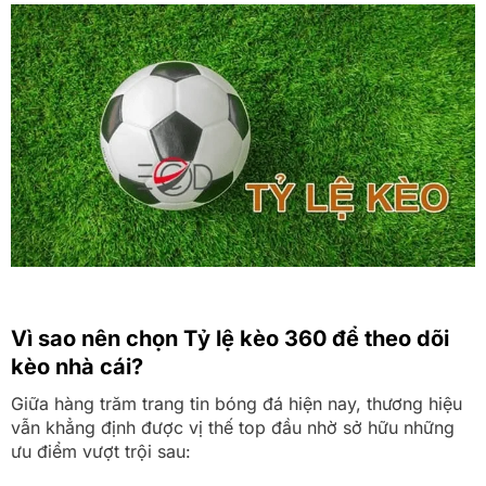
Vì sao nên chọn Tỷ lệ kèo 360 để theo dõi
kèo nhà cái?
Giữa hàng trăm trang tin bóng đá hiện nay, thương hiệu
vẫn khẳng định được vị thế top đầu nhờ sở hữu những
ưu điểm vượt trội sau: