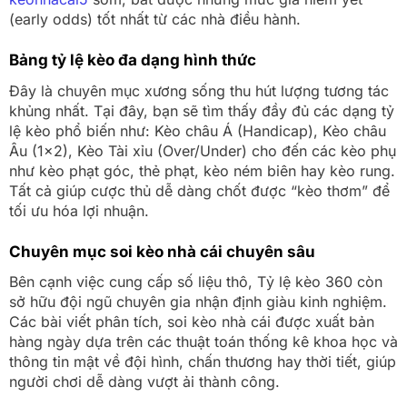
(early odds) tốt nhất từ các nhà điều hành.
Bảng tỷ lệ kèo đa dạng hình thức
Đây là chuyên mục xương sống thu hút lượng tương tác
khủng nhất. Tại đây, bạn sẽ tìm thấy đầy đủ các dạng tỷ
lệ kèo phổ biến như: Kèo châu Á (Handicap), Kèo châu
Âu (1×2), Kèo Tài xỉu (Over/Under) cho đến các kèo phụ
như kèo phạt góc, thẻ phạt, kèo ném biên hay kèo rung.
Tất cả giúp cược thủ dễ dàng chốt được “kèo thơm” để
tối ưu hóa lợi nhuận.
Chuyên mục soi kèo nhà cái chuyên sâu
Bên cạnh việc cung cấp số liệu thô, Tỷ lệ kèo 360 còn
sở hữu đội ngũ chuyên gia nhận định giàu kinh nghiệm.
Các bài viết phân tích, soi kèo nhà cái được xuất bản
hàng ngày dựa trên các thuật toán thống kê khoa học và
thông tin mật về đội hình, chấn thương hay thời tiết, giúp
người chơi dễ dàng vượt ải thành công.