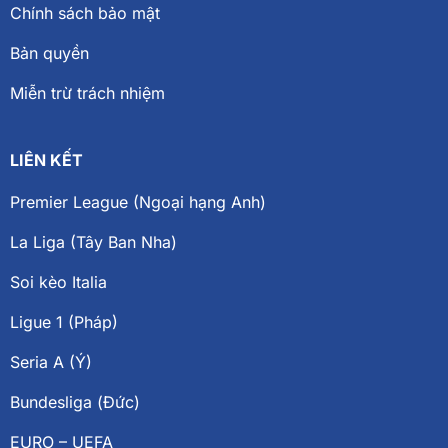
Chính sách bảo mật
Bản quyền
Miễn trừ trách nhiệm
LIÊN KẾT
Premier League (Ngoại hạng Anh)
La Liga (Tây Ban Nha)
Soi kèo Italia
Ligue 1 (Pháp)
Seria A (Ý)
Bundesliga (Đức)
EURO – UEFA