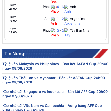
18/07
Pháp
4
-
6
Anh
21:00
15/07
Anh
1
-
2
Argentina
19:00
14/07
Pháp
0
-
2
Tây Ban Nha
19:00
Argentina
1
-
1
Thụy Sĩ
12/07
01:00
FT[1-1],ET[3-1],Argentina thắng
Tin Nóng
Na Uy
1
-
1
Anh
11/07
21:00
FT[1-1],ET[1-2],England thắng
Tỷ lệ kèo Malaysia vs Philippines – Bán kết ASEAN Cup 20h00
10/07
ngày 08/08/2026
Tây Ban Nha
2
-
1
Bỉ
19:00
Tỷ lệ kèo Thái Lan vs Myanmar – Bán kết ASEAN Cup 20h00
09/07
Pháp
2
-
0
Maroc
ngày 08/08/2026
20:00
Kèo nhà cái Singapore vs Indonesia – Bán kết AFF Cup 20h00
Thụy Sĩ
0
-
0
Colombia
07/07
ngày 07/08/2026
20:00
FT[0-0],ET[0-0],PEN[4-3],Switzerland thắng
07/07
Kèo nhà cái Việt Nam vs Campuchia – Vòng bảng AFF Cup
Argentina
3
-
2
Ai Cập
16:00
20h00 ngày 07/08/2026