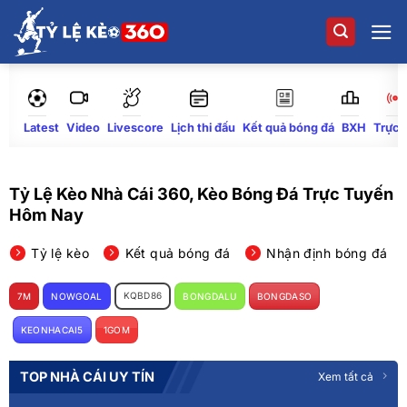
Bỏ
qua
nội
dung
Latest
Video
Lịch thi đấu
Kết quả bóng đá
BXH
Trực 
Livescore
Tỷ Lệ Kèo Nhà Cái 360, Kèo Bóng Đá Trực Tuyến
Hôm Nay
Tỷ lệ kèo
Kết quả bóng đá
Nhận định bóng đá
KQBD86
7M
NOWGOAL
BONGDALU
BONGDASO
KEONHACAI5
1GOM
TOP NHÀ CÁI UY TÍN
Xem tất cả