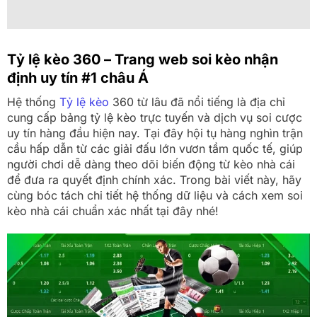
Tỷ lệ kèo 360 – Trang web soi kèo nhận
định uy tín #1 châu Á
Hệ thống
Tỷ lệ kèo
360 từ lâu đã nổi tiếng là địa chỉ
cung cấp bảng tỷ lệ kèo trực tuyến và dịch vụ soi cược
uy tín hàng đầu hiện nay. Tại đây hội tụ hàng nghìn trận
cầu hấp dẫn từ các giải đấu lớn vươn tầm quốc tế, giúp
người chơi dễ dàng theo dõi biến động từ kèo nhà cái
để đưa ra quyết định chính xác. Trong bài viết này, hãy
cùng bóc tách chi tiết hệ thống dữ liệu và cách xem soi
kèo nhà cái chuẩn xác nhất tại đây nhé!