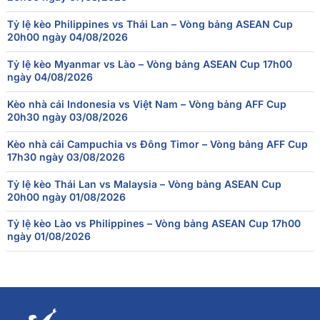
07/07
Mỹ
1
-
4
Bỉ
Tỷ lệ kèo Philippines vs Thái Lan – Vòng bảng ASEAN Cup
00:00
20h00 ngày 04/08/2026
06/07
Bồ Đào Nha
0
-
1
Tây Ban Nha
19:00
Tỷ lệ kèo Myanmar vs Lào – Vòng bảng ASEAN Cup 17h00
ngày 04/08/2026
06/07
Mexico
2
-
3
Anh
01:00
Kèo nhà cái Indonesia vs Việt Nam – Vòng bảng AFF Cup
20h30 ngày 03/08/2026
05/07
Brazil
1
-
2
Na Uy
20:00
Kèo nhà cái Campuchia vs Đông Timor – Vòng bảng AFF Cup
04/07
17h30 ngày 03/08/2026
Paraguay
0
-
1
Pháp
21:00
Tỷ lệ kèo Thái Lan vs Malaysia – Vòng bảng ASEAN Cup
20h00 ngày 01/08/2026
Tỷ lệ kèo Lào vs Philippines – Vòng bảng ASEAN Cup 17h00
ngày 01/08/2026