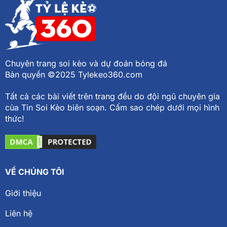
Chuyên trang soi kèo và dự đoán bóng đá
Bản quyền ©2025 Tylekeo360.com
Tất cả các bài viết trên trang đều do đội ngũ chuyên gia
của Tin Soi Kèo biên soạn. Cấm sao chép dưới mọi hình
thức!
VỀ CHÚNG TÔI
Giới thiệu
Liên hệ