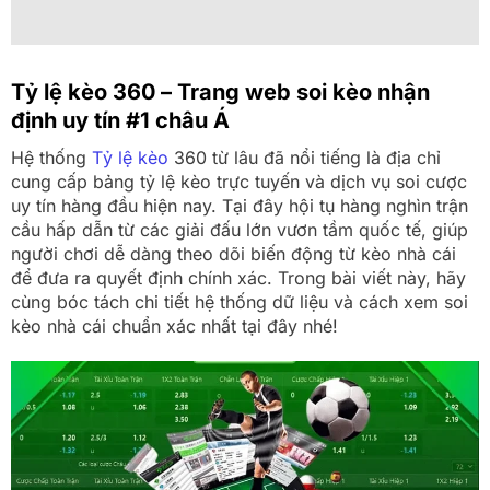
Tỷ lệ kèo 360 – Trang web soi kèo nhận
định uy tín #1 châu Á
Hệ thống
Tỷ lệ kèo
360 từ lâu đã nổi tiếng là địa chỉ
cung cấp bảng tỷ lệ kèo trực tuyến và dịch vụ soi cược
uy tín hàng đầu hiện nay. Tại đây hội tụ hàng nghìn trận
cầu hấp dẫn từ các giải đấu lớn vươn tầm quốc tế, giúp
người chơi dễ dàng theo dõi biến động từ kèo nhà cái
để đưa ra quyết định chính xác. Trong bài viết này, hãy
cùng bóc tách chi tiết hệ thống dữ liệu và cách xem soi
kèo nhà cái chuẩn xác nhất tại đây nhé!