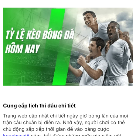
Cung cấp lịch thi đấu chi tiết
Trang web cập nhật chi tiết ngày giờ bóng lăn của mọi
trận cầu chuẩn bị diễn ra. Nhờ vậy, người chơi có thể
chủ động sắp xếp thời gian để vào bảng cược
keonhacai5
sớm, bắt được những mức giá niêm yết