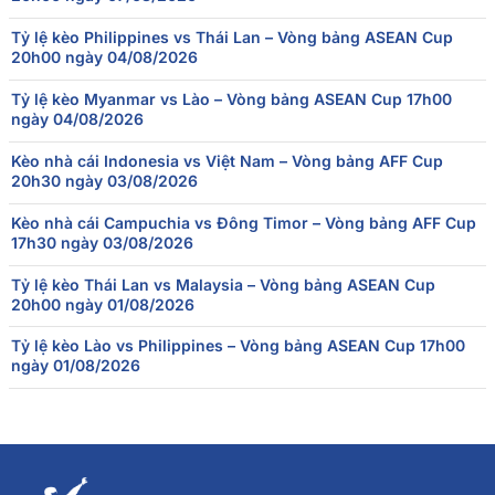
07/07
Mỹ
1
-
4
Bỉ
Tỷ lệ kèo Philippines vs Thái Lan – Vòng bảng ASEAN Cup
00:00
20h00 ngày 04/08/2026
06/07
Bồ Đào Nha
0
-
1
Tây Ban Nha
19:00
Tỷ lệ kèo Myanmar vs Lào – Vòng bảng ASEAN Cup 17h00
ngày 04/08/2026
06/07
Mexico
2
-
3
Anh
01:00
Kèo nhà cái Indonesia vs Việt Nam – Vòng bảng AFF Cup
20h30 ngày 03/08/2026
05/07
Brazil
1
-
2
Na Uy
20:00
Kèo nhà cái Campuchia vs Đông Timor – Vòng bảng AFF Cup
04/07
17h30 ngày 03/08/2026
Paraguay
0
-
1
Pháp
21:00
Tỷ lệ kèo Thái Lan vs Malaysia – Vòng bảng ASEAN Cup
20h00 ngày 01/08/2026
Tỷ lệ kèo Lào vs Philippines – Vòng bảng ASEAN Cup 17h00
ngày 01/08/2026