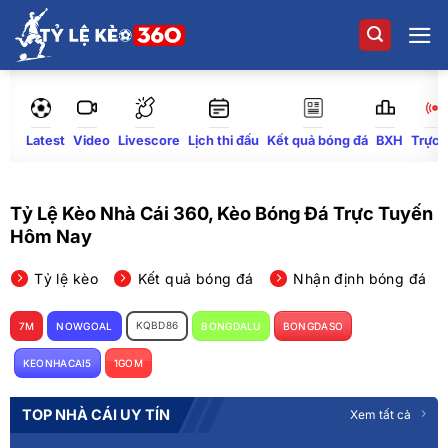
Bỏ
qua
nội
dung
Latest
Video
Lịch thi đấu
Kết quả bóng đá
BXH
Trực 
Livescore
Tỷ Lệ Kèo Nhà Cái 360, Kèo Bóng Đá Trực Tuyến
Hôm Nay
Tỷ lệ kèo
Kết quả bóng đá
Nhận định bóng đá
KQBD86
7M
NOWGOAL
BONGDALU
BONGDASO
KEONHACAI5
1GOM
TOP NHÀ CÁI UY TÍN
Xem tất cả