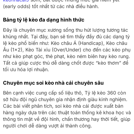
(early odds) tốt nhất từ các nhà điều hành.
Bảng tỷ lệ kèo đa dạng hình thức
Đây là chuyên mục xương sống thu hút lượng tương tác
khủng nhất. Tại đây, bạn sẽ tìm thấy đầy đủ các dạng tỷ
lệ kèo phổ biến như: Kèo châu Á (Handicap), Kèo châu
Âu (1×2), Kèo Tài xỉu (Over/Under) cho đến các kèo phụ
như kèo phạt góc, thẻ phạt, kèo ném biên hay kèo rung.
Tất cả giúp cược thủ dễ dàng chốt được “kèo thơm” để
tối ưu hóa lợi nhuận.
Chuyên mục soi kèo nhà cái chuyên sâu
Bên cạnh việc cung cấp số liệu thô, Tỷ lệ kèo 360 còn
sở hữu đội ngũ chuyên gia nhận định giàu kinh nghiệm.
Các bài viết phân tích, soi kèo nhà cái được xuất bản
hàng ngày dựa trên các thuật toán thống kê khoa học và
thông tin mật về đội hình, chấn thương hay thời tiết, giúp
người chơi dễ dàng vượt ải thành công.