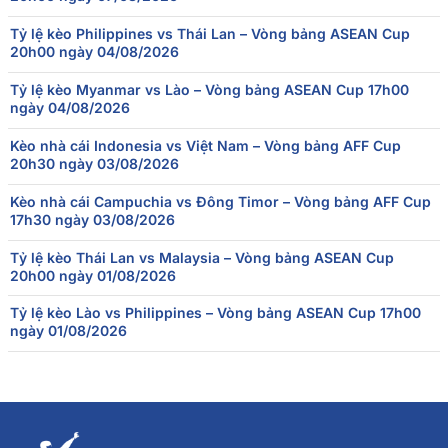
07/07
Mỹ
1
-
4
Bỉ
Tỷ lệ kèo Philippines vs Thái Lan – Vòng bảng ASEAN Cup
00:00
20h00 ngày 04/08/2026
06/07
Bồ Đào Nha
0
-
1
Tây Ban Nha
19:00
Tỷ lệ kèo Myanmar vs Lào – Vòng bảng ASEAN Cup 17h00
ngày 04/08/2026
06/07
Mexico
2
-
3
Anh
01:00
Kèo nhà cái Indonesia vs Việt Nam – Vòng bảng AFF Cup
20h30 ngày 03/08/2026
05/07
Brazil
1
-
2
Na Uy
20:00
Kèo nhà cái Campuchia vs Đông Timor – Vòng bảng AFF Cup
04/07
17h30 ngày 03/08/2026
Paraguay
0
-
1
Pháp
21:00
Tỷ lệ kèo Thái Lan vs Malaysia – Vòng bảng ASEAN Cup
20h00 ngày 01/08/2026
Tỷ lệ kèo Lào vs Philippines – Vòng bảng ASEAN Cup 17h00
ngày 01/08/2026