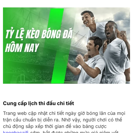
Cung cấp lịch thi đấu chi tiết
Trang web cập nhật chi tiết ngày giờ bóng lăn của mọi
trận cầu chuẩn bị diễn ra. Nhờ vậy, người chơi có thể
chủ động sắp xếp thời gian để vào bảng cược
keonhacai5
sớm, bắt được những mức giá niêm yết