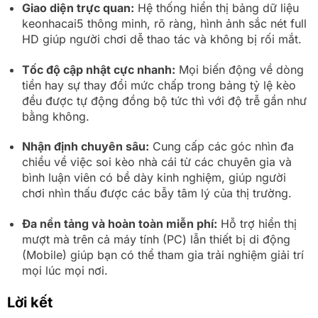
Giao diện trực quan:
Hệ thống hiển thị bảng dữ liệu
keonhacai5 thông minh, rõ ràng, hình ảnh sắc nét full
HD giúp người chơi dễ thao tác và không bị rối mắt.
Tốc độ cập nhật cực nhanh:
Mọi biến động về dòng
tiền hay sự thay đổi mức chấp trong bảng tỷ lệ kèo
đều được tự động đồng bộ tức thì với độ trễ gần như
bằng không.
Nhận định chuyên sâu:
Cung cấp các góc nhìn đa
chiều về việc soi kèo nhà cái từ các chuyên gia và
bình luận viên có bề dày kinh nghiệm, giúp người
chơi nhìn thấu được các bẫy tâm lý của thị trường.
Đa nền tảng và hoàn toàn miễn phí:
Hỗ trợ hiển thị
mượt mà trên cả máy tính (PC) lẫn thiết bị di động
(Mobile) giúp bạn có thể tham gia trải nghiệm giải trí
mọi lúc mọi nơi.
Lời kết