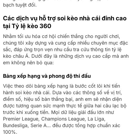
bạch tuyệt đối.
Các dịch vụ hỗ trợ soi kèo nhà cái đỉnh cao
tại Tỷ lệ kèo 360
Nhằm tối ưu hóa cơ hội chiến thắng cho người chơi,
chúng tôi xây dựng và cung cấp nhiều chuyên mục đặc
sắc, đáp ứng trọn vẹn nhu cầu tra cứu thông tin tỷ lệ
kèo châu Á. Dưới đây là những dịch vụ cao cấp mà anh
em không nên bỏ qua:
Bảng xếp hạng và phong độ thi đấu
Việc theo dõi bảng xếp hạng là bước cốt lõi khi tiến
hành soi kèo nhà cái. Dựa vào các thông số về vị trí,
điểm số, hiệu số bàn thắng bại, anh em sẽ nhận diện
được tương quan sức mạnh thực tế giữa hai câu lạc bộ
trước khi xuống tiền. Mọi dữ liệu giải đấu lớn như
Premier League, Champions League, La Liga,
Bundesliga, Serie A… đều được tổng hợp chuẩn xác
100%.