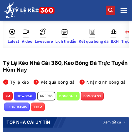
Bỏ
qua
nội
dung
Latest
Video
Lịch thi đấu
Kết quả bóng đá
BXH
Trực 
Livescore
Tỷ Lệ Kèo Nhà Cái 360, Kèo Bóng Đá Trực Tuyến
Hôm Nay
Tỷ lệ kèo
Kết quả bóng đá
Nhận định bóng đá
KQBD86
7M
NOWGOAL
BONGDALU
BONGDASO
KEONHACAI5
1GOM
TOP NHÀ CÁI UY TÍN
Xem tất cả