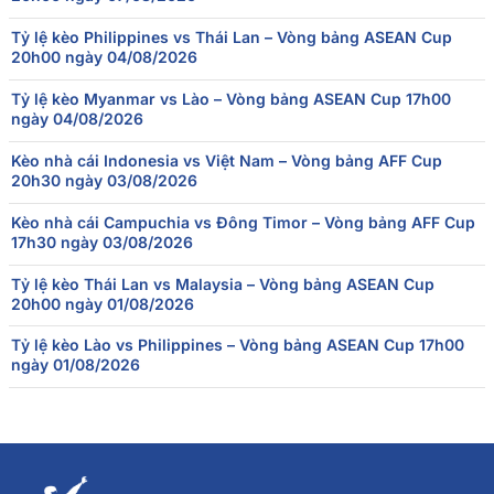
07/07
Mỹ
1
-
4
Bỉ
Tỷ lệ kèo Philippines vs Thái Lan – Vòng bảng ASEAN Cup
00:00
20h00 ngày 04/08/2026
06/07
Bồ Đào Nha
0
-
1
Tây Ban Nha
19:00
Tỷ lệ kèo Myanmar vs Lào – Vòng bảng ASEAN Cup 17h00
ngày 04/08/2026
06/07
Mexico
2
-
3
Anh
01:00
Kèo nhà cái Indonesia vs Việt Nam – Vòng bảng AFF Cup
20h30 ngày 03/08/2026
05/07
Brazil
1
-
2
Na Uy
20:00
Kèo nhà cái Campuchia vs Đông Timor – Vòng bảng AFF Cup
04/07
17h30 ngày 03/08/2026
Paraguay
0
-
1
Pháp
21:00
Tỷ lệ kèo Thái Lan vs Malaysia – Vòng bảng ASEAN Cup
20h00 ngày 01/08/2026
Tỷ lệ kèo Lào vs Philippines – Vòng bảng ASEAN Cup 17h00
ngày 01/08/2026