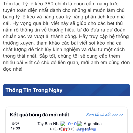
Tóm lại, Tỷ lệ kèo 360 chính là cuốn cẩm nang trực
tuyến toàn diện nhất dành cho những ai muốn làm chủ
bảng tỷ lệ kèo và nâng cao kỹ năng phân tích kèo nhà
cái. Hy vọng qua bài viết này sẽ giúp cho các bet thủ
nắm rõ thông tin về thương hiệu, từ đó đưa ra dự đoán
chuẩn xác và vượt ải thành công. Hãy truy cập hệ thống
thường xuyên, tham khảo các bài viết soi kèo nhà cái
chất lượng để tích lũy kinh nghiệm và đầu tư một cách
thông thái nhất. Sắp tới, chúng tôi sẽ cung cấp thêm
nhiều bài viết có chủ đề liên quan, mời anh em cùng đón
đọc nhé!
Thông Tin Trong Ngày
Kết quả bóng đá mới nhất
Xem tất cả kết quả >>
Tây Ban Nha
0
-
0
Argentina
19/07
19:00
FT[0-0],ET[1-0],Spain thắng