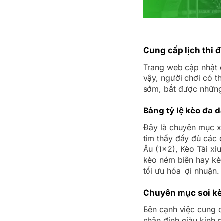
Cung cấp lịch thi đ
Trang web cập nhật c
vậy, người chơi có 
sớm, bắt được những 
Bảng tỷ lệ kèo đa 
Đây là chuyên mục xư
tìm thấy đầy đủ các 
Âu (1×2), Kèo Tài xỉ
kèo ném biên hay kè
tối ưu hóa lợi nhuận.
Chuyên mục soi kè
Bên cạnh việc cung c
nhận định giàu kinh 