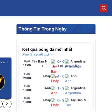
Thông Tin Trong Ngày
Kết quả bóng đá mới nhất
Xem tất cả kết quả >>
Tây Ban Nha
0
-
0
Argentina
19/07
t cả
19:00
FT[0-0],ET[1-0],Spain thắng
18/07
Pháp
4
-
6
Anh
21:00
15/07
Anh
1
-
2
Argentina
19:00
14/07
Pháp
0
-
2
Tây Ban Nha
19:00
Argentina
1
-
1
Thụy Sĩ
12/07