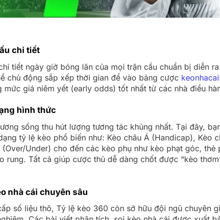
ấu chi tiết
hi tiết ngày giờ bóng lăn của mọi trận cầu chuẩn bị diễn r
thể chủ động sắp xếp thời gian để vào bảng cược
keonhacai
mức giá niêm yết (early odds) tốt nhất từ các nhà điều hà
dạng hình thức
ơng sống thu hút lượng tương tác khủng nhất. Tại đây, bạ
dạng tỷ lệ kèo phổ biến như: Kèo châu Á (Handicap), Kèo 
u (Over/Under) cho đến các kèo phụ như kèo phạt góc, thẻ 
o rung. Tất cả giúp cược thủ dễ dàng chốt được “kèo thơm
o nhà cái chuyên sâu
ấp số liệu thô, Tỷ lệ kèo 360 còn sở hữu đội ngũ chuyên g
nghiệm. Các bài viết phân tích, soi kèo nhà cái được xuất b