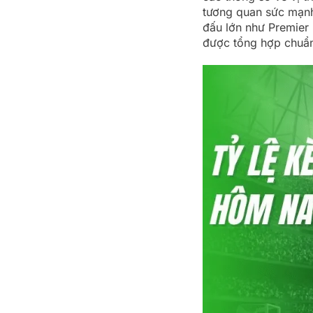
tương quan sức mạnh 
đấu lớn như Premier
được tổng hợp chuẩ