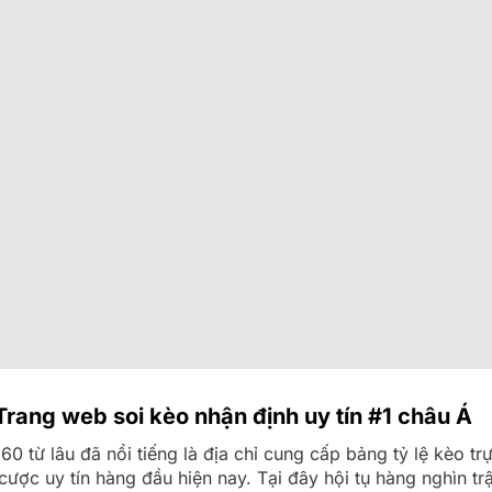
Trang web soi kèo nhận định uy tín #1 châu Á
60 từ lâu đã nổi tiếng là địa chỉ cung cấp bảng tỷ lệ kèo tr
 cược uy tín hàng đầu hiện nay. Tại đây hội tụ hàng nghìn tr