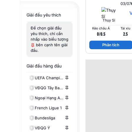
03/07
Giải đấu yêu thích
Thụy Sĩ
Để chọn giải đấu
Kèo châu Á
Tài xỉu
yêu thích, chỉ cần
0/0.5
2.5
nhấp vào biểu tượng
Phân tích
bên cạnh tên giải
đấu.
Giải đấu hàng đầu
UEFA Champions League
VĐQG Tây Ban Nha
Ngoại Hạng Anh
French Ligue 1
Bundesliga
VĐQG Ý