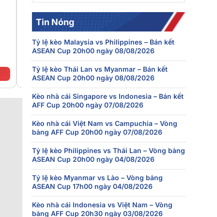
22:00
03/07
01:00
FT[1-1],ET[3-1],Argentina thắng
VS
Tin Nóng
Na Uy
1
-
1
Anh
11/07
21:00
Argentina
Cape Verde
Colomb
FT[1-1],ET[1-2],England thắng
Tỷ lệ kèo Malaysia vs Philippines – Bán kết
Kèo châu Á
Tài xỉu
1X2
Kèo châu Á
10/07
ASEAN Cup 20h00 ngày 08/08/2026
Tây Ban Nha
2
-
1
Bỉ
2
2.5/3
1.04
51.00
13.00
1
19:00
Tỷ lệ kèo Thái Lan vs Myanmar – Bán kết
09/07
Phân tích
Cược ngay
Phân 
Pháp
2
-
0
Maroc
ASEAN Cup 20h00 ngày 08/08/2026
20:00
Kèo nhà cái Singapore vs Indonesia – Bán kết
Thụy Sĩ
0
-
0
Colombia
07/07
AFF Cup 20h00 ngày 07/08/2026
FT[0-0],ET[0-0],PEN[4-3],Switzerland
20:00
thắng
Kèo nhà cái Việt Nam vs Campuchia – Vòng
07/07
bảng AFF Cup 20h00 ngày 07/08/2026
Argentina
3
-
2
Ai Cập
16:00
Tỷ lệ kèo Philippines vs Thái Lan – Vòng bảng
07/07
Mỹ
1
-
4
Bỉ
ASEAN Cup 20h00 ngày 04/08/2026
00:00
06/07
Tỷ lệ kèo Myanmar vs Lào – Vòng bảng
Bồ Đào Nha
0
-
1
Tây Ban Nha
19:00
ASEAN Cup 17h00 ngày 04/08/2026
06/07
Mexico
2
-
3
Anh
Kèo nhà cái Indonesia vs Việt Nam – Vòng
01:00
bảng AFF Cup 20h30 ngày 03/08/2026