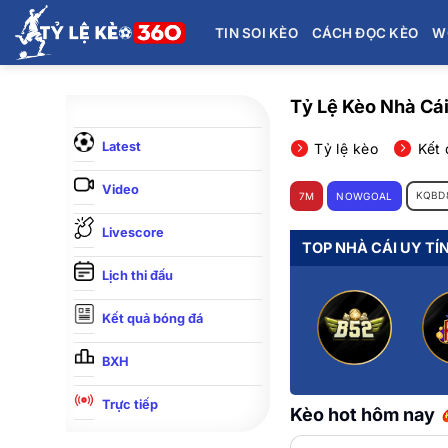
Bỏ
TIN SOI KÈO
CÁCH ĐỌC KÈO
W
qua
nội
dung
Tỷ Lệ Kèo Nhà Cá
Latest
Tỷ lệ kèo
Kết
Video
KQBD
7M
NOWGOAL
Livescore
TOP NHÀ CÁI UY TÍ
Lịch thi đấu
Kết quả bóng đá
BXH
Trực tiếp
Kèo hot hôm nay