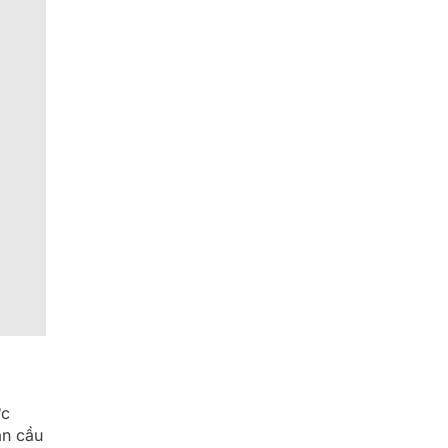
ực
ận cầu