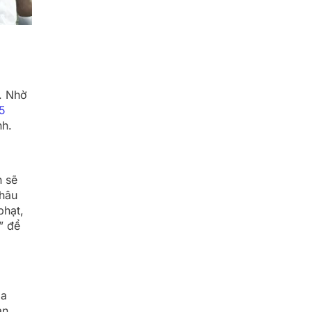
a. Nhờ
5
nh.
n sẽ
châu
phạt,
” để
ia
ản