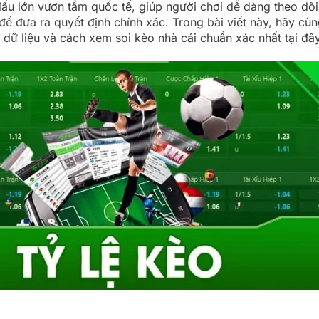
đấu lớn vươn tầm quốc tế, giúp người chơi dễ dàng theo dõi
để đưa ra quyết định chính xác. Trong bài viết này, hãy cù
g dữ liệu và cách xem soi kèo nhà cái chuẩn xác nhất tại đâ