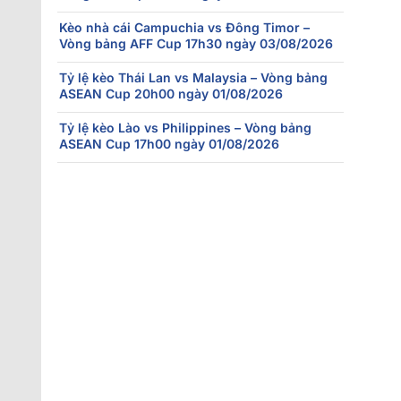
05/07
Brazil
1
-
2
Na Uy
20:00
Kèo nhà cái Campuchia vs Đông Timor –
Vòng bảng AFF Cup 17h30 ngày 03/08/2026
04/07
Paraguay
0
-
1
Pháp
21:00
Tỷ lệ kèo Thái Lan vs Malaysia – Vòng bảng
ASEAN Cup 20h00 ngày 01/08/2026
Tỷ lệ kèo Lào vs Philippines – Vòng bảng
ASEAN Cup 17h00 ngày 01/08/2026