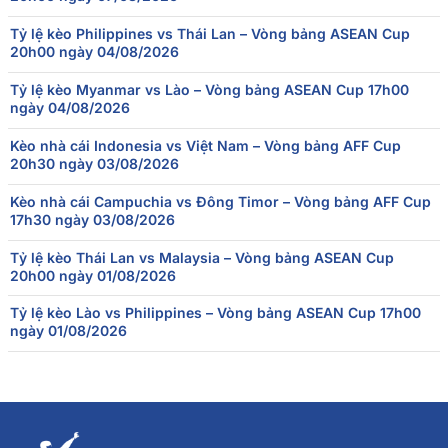
07/07
Mỹ
1
-
4
Bỉ
Tỷ lệ kèo Philippines vs Thái Lan – Vòng bảng ASEAN Cup
00:00
20h00 ngày 04/08/2026
06/07
Bồ Đào Nha
0
-
1
Tây Ban Nha
19:00
Tỷ lệ kèo Myanmar vs Lào – Vòng bảng ASEAN Cup 17h00
ngày 04/08/2026
06/07
Mexico
2
-
3
Anh
01:00
Kèo nhà cái Indonesia vs Việt Nam – Vòng bảng AFF Cup
20h30 ngày 03/08/2026
05/07
Brazil
1
-
2
Na Uy
20:00
Kèo nhà cái Campuchia vs Đông Timor – Vòng bảng AFF Cup
04/07
17h30 ngày 03/08/2026
Paraguay
0
-
1
Pháp
21:00
Tỷ lệ kèo Thái Lan vs Malaysia – Vòng bảng ASEAN Cup
20h00 ngày 01/08/2026
Tỷ lệ kèo Lào vs Philippines – Vòng bảng ASEAN Cup 17h00
ngày 01/08/2026