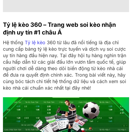
Tỷ lệ kèo 360 – Trang web soi kèo nhận
định uy tín #1 châu Á
Hệ thống
Tỷ lệ kèo
360 từ lâu đã nổi tiếng là địa chỉ
cung cấp bảng tỷ lệ kèo trực tuyến và dịch vụ soi cược
uy tín hàng đầu hiện nay. Tại đây hội tụ hàng nghìn trận
cầu hấp dẫn từ các giải đấu lớn vươn tầm quốc tế, giúp
người chơi dễ dàng theo dõi biến động từ kèo nhà cái
để đưa ra quyết định chính xác. Trong bài viết này, hãy
cùng bóc tách chi tiết hệ thống dữ liệu và cách xem soi
kèo nhà cái chuẩn xác nhất tại đây nhé!