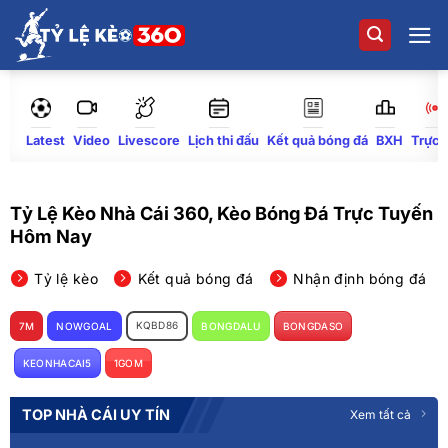
Bỏ
qua
nội
dung
Latest
Video
Lịch thi đấu
Kết quả bóng đá
BXH
Trực 
Livescore
Tỷ Lệ Kèo Nhà Cái 360, Kèo Bóng Đá Trực Tuyến
Hôm Nay
Tỷ lệ kèo
Kết quả bóng đá
Nhận định bóng đá
KQBD86
7M
NOWGOAL
BONGDALU
BONGDASO
KEONHACAI5
1GOM
TOP NHÀ CÁI UY TÍN
Xem tất cả