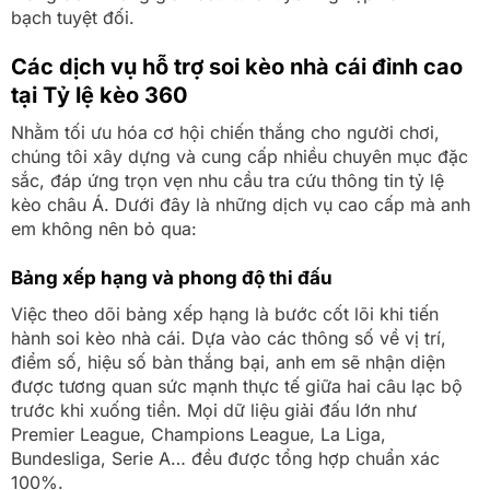
bạch tuyệt đối.
Các dịch vụ hỗ trợ soi kèo nhà cái đỉnh cao
tại Tỷ lệ kèo 360
Nhằm tối ưu hóa cơ hội chiến thắng cho người chơi,
chúng tôi xây dựng và cung cấp nhiều chuyên mục đặc
sắc, đáp ứng trọn vẹn nhu cầu tra cứu thông tin tỷ lệ
kèo châu Á. Dưới đây là những dịch vụ cao cấp mà anh
em không nên bỏ qua:
Bảng xếp hạng và phong độ thi đấu
Việc theo dõi bảng xếp hạng là bước cốt lõi khi tiến
hành soi kèo nhà cái. Dựa vào các thông số về vị trí,
điểm số, hiệu số bàn thắng bại, anh em sẽ nhận diện
được tương quan sức mạnh thực tế giữa hai câu lạc bộ
trước khi xuống tiền. Mọi dữ liệu giải đấu lớn như
Premier League, Champions League, La Liga,
Bundesliga, Serie A… đều được tổng hợp chuẩn xác
100%.