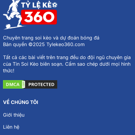
Chuyên trang soi kèo và dự đoán bóng đá
Bản quyền ©2025 Tylekeo360.com
Tất cả các bài viết trên trang đều do đội ngũ chuyên gia
của Tin Soi Kèo biên soạn. Cấm sao chép dưới mọi hình
thức!
VỀ CHÚNG TÔI
Giới thiệu
Liên hệ