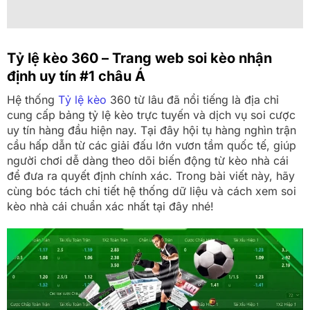
Tỷ lệ kèo 360 – Trang web soi kèo nhận
định uy tín #1 châu Á
Hệ thống
Tỷ lệ kèo
360 từ lâu đã nổi tiếng là địa chỉ
cung cấp bảng tỷ lệ kèo trực tuyến và dịch vụ soi cược
uy tín hàng đầu hiện nay. Tại đây hội tụ hàng nghìn trận
cầu hấp dẫn từ các giải đấu lớn vươn tầm quốc tế, giúp
người chơi dễ dàng theo dõi biến động từ kèo nhà cái
để đưa ra quyết định chính xác. Trong bài viết này, hãy
cùng bóc tách chi tiết hệ thống dữ liệu và cách xem soi
kèo nhà cái chuẩn xác nhất tại đây nhé!