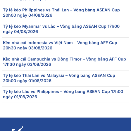
07/07
Mỹ
1
-
4
Bỉ
Tỷ lệ kèo Philippines vs Thái Lan – Vòng bảng ASEAN Cup
00:00
20h00 ngày 04/08/2026
06/07
Bồ Đào Nha
0
-
1
Tây Ban Nha
19:00
Tỷ lệ kèo Myanmar vs Lào – Vòng bảng ASEAN Cup 17h00
ngày 04/08/2026
06/07
Mexico
2
-
3
Anh
01:00
Kèo nhà cái Indonesia vs Việt Nam – Vòng bảng AFF Cup
20h30 ngày 03/08/2026
05/07
Brazil
1
-
2
Na Uy
20:00
Kèo nhà cái Campuchia vs Đông Timor – Vòng bảng AFF Cup
04/07
17h30 ngày 03/08/2026
Paraguay
0
-
1
Pháp
21:00
Tỷ lệ kèo Thái Lan vs Malaysia – Vòng bảng ASEAN Cup
20h00 ngày 01/08/2026
Tỷ lệ kèo Lào vs Philippines – Vòng bảng ASEAN Cup 17h00
ngày 01/08/2026