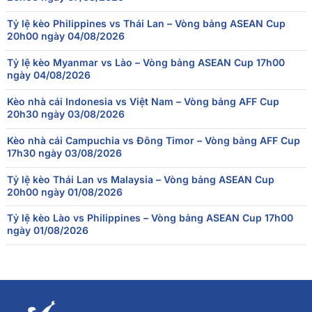
07/07
Mỹ
1
-
4
Bỉ
Tỷ lệ kèo Philippines vs Thái Lan – Vòng bảng ASEAN Cup
00:00
20h00 ngày 04/08/2026
06/07
Bồ Đào Nha
0
-
1
Tây Ban Nha
19:00
Tỷ lệ kèo Myanmar vs Lào – Vòng bảng ASEAN Cup 17h00
ngày 04/08/2026
06/07
Mexico
2
-
3
Anh
01:00
Kèo nhà cái Indonesia vs Việt Nam – Vòng bảng AFF Cup
20h30 ngày 03/08/2026
05/07
Brazil
1
-
2
Na Uy
20:00
Kèo nhà cái Campuchia vs Đông Timor – Vòng bảng AFF Cup
04/07
17h30 ngày 03/08/2026
Paraguay
0
-
1
Pháp
21:00
Tỷ lệ kèo Thái Lan vs Malaysia – Vòng bảng ASEAN Cup
20h00 ngày 01/08/2026
Tỷ lệ kèo Lào vs Philippines – Vòng bảng ASEAN Cup 17h00
ngày 01/08/2026