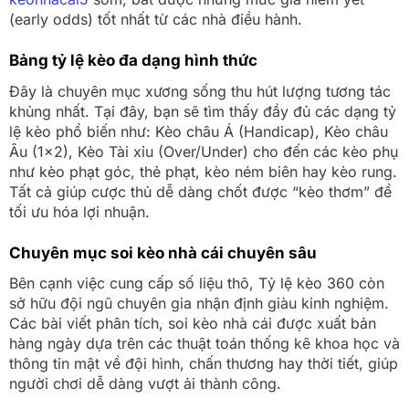
(early odds) tốt nhất từ các nhà điều hành.
Bảng tỷ lệ kèo đa dạng hình thức
Đây là chuyên mục xương sống thu hút lượng tương tác
khủng nhất. Tại đây, bạn sẽ tìm thấy đầy đủ các dạng tỷ
lệ kèo phổ biến như: Kèo châu Á (Handicap), Kèo châu
Âu (1×2), Kèo Tài xỉu (Over/Under) cho đến các kèo phụ
như kèo phạt góc, thẻ phạt, kèo ném biên hay kèo rung.
Tất cả giúp cược thủ dễ dàng chốt được “kèo thơm” để
tối ưu hóa lợi nhuận.
Chuyên mục soi kèo nhà cái chuyên sâu
Bên cạnh việc cung cấp số liệu thô, Tỷ lệ kèo 360 còn
sở hữu đội ngũ chuyên gia nhận định giàu kinh nghiệm.
Các bài viết phân tích, soi kèo nhà cái được xuất bản
hàng ngày dựa trên các thuật toán thống kê khoa học và
thông tin mật về đội hình, chấn thương hay thời tiết, giúp
người chơi dễ dàng vượt ải thành công.