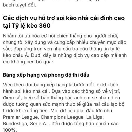
bạch tuyệt đối.
Các dịch vụ hỗ trợ soi kèo nhà cái đỉnh cao
tại Tỷ lệ kèo 360
Nhằm tối ưu hóa cơ hội chiến thắng cho người chơi,
chúng tôi xây dựng và cung cấp nhiều chuyên mục đặc
sắc, đáp ứng trọn vẹn nhu cầu tra cứu thông tin tỷ lệ
kèo châu Á. Dưới đây là những dịch vụ cao cấp mà anh
em không nên bỏ qua:
Bảng xếp hạng và phong độ thi đấu
Việc theo dõi bảng xếp hạng là bước cốt lõi khi tiến
hành soi kèo nhà cái. Dựa vào các thông số về vị trí,
điểm số, hiệu số bàn thắng bại, anh em sẽ nhận diện
được tương quan sức mạnh thực tế giữa hai câu lạc bộ
trước khi xuống tiền. Mọi dữ liệu giải đấu lớn như
Premier League, Champions League, La Liga,
Bundesliga, Serie A… đều được tổng hợp chuẩn xác
100%.