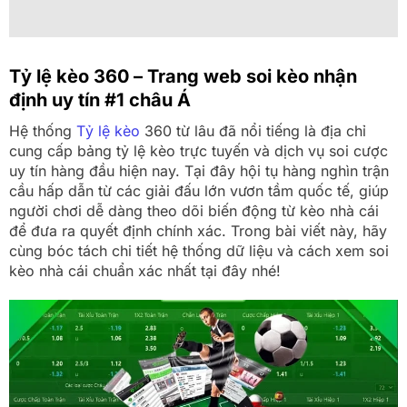
Tỷ lệ kèo 360 – Trang web soi kèo nhận
định uy tín #1 châu Á
Hệ thống
Tỷ lệ kèo
360 từ lâu đã nổi tiếng là địa chỉ
cung cấp bảng tỷ lệ kèo trực tuyến và dịch vụ soi cược
uy tín hàng đầu hiện nay. Tại đây hội tụ hàng nghìn trận
cầu hấp dẫn từ các giải đấu lớn vươn tầm quốc tế, giúp
người chơi dễ dàng theo dõi biến động từ kèo nhà cái
để đưa ra quyết định chính xác. Trong bài viết này, hãy
cùng bóc tách chi tiết hệ thống dữ liệu và cách xem soi
kèo nhà cái chuẩn xác nhất tại đây nhé!