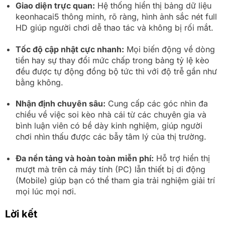
Giao diện trực quan:
Hệ thống hiển thị bảng dữ liệu
keonhacai5 thông minh, rõ ràng, hình ảnh sắc nét full
HD giúp người chơi dễ thao tác và không bị rối mắt.
Tốc độ cập nhật cực nhanh:
Mọi biến động về dòng
tiền hay sự thay đổi mức chấp trong bảng tỷ lệ kèo
đều được tự động đồng bộ tức thì với độ trễ gần như
bằng không.
Nhận định chuyên sâu:
Cung cấp các góc nhìn đa
chiều về việc soi kèo nhà cái từ các chuyên gia và
bình luận viên có bề dày kinh nghiệm, giúp người
chơi nhìn thấu được các bẫy tâm lý của thị trường.
Đa nền tảng và hoàn toàn miễn phí:
Hỗ trợ hiển thị
mượt mà trên cả máy tính (PC) lẫn thiết bị di động
(Mobile) giúp bạn có thể tham gia trải nghiệm giải trí
mọi lúc mọi nơi.
Lời kết