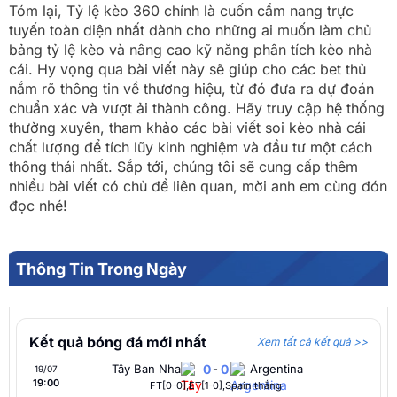
Tóm lại, Tỷ lệ kèo 360 chính là cuốn cẩm nang trực
tuyến toàn diện nhất dành cho những ai muốn làm chủ
bảng tỷ lệ kèo và nâng cao kỹ năng phân tích kèo nhà
cái. Hy vọng qua bài viết này sẽ giúp cho các bet thủ
nắm rõ thông tin về thương hiệu, từ đó đưa ra dự đoán
chuẩn xác và vượt ải thành công. Hãy truy cập hệ thống
thường xuyên, tham khảo các bài viết soi kèo nhà cái
chất lượng để tích lũy kinh nghiệm và đầu tư một cách
thông thái nhất. Sắp tới, chúng tôi sẽ cung cấp thêm
nhiều bài viết có chủ đề liên quan, mời anh em cùng đón
đọc nhé!
Thông Tin Trong Ngày
Kết quả bóng đá mới nhất
Xem tất cả kết quả >>
Tây Ban Nha
0
-
0
Argentina
19/07
19:00
FT[0-0],ET[1-0],Spain thắng