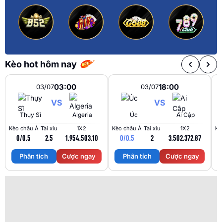
Kèo hot hôm nay
03:00
18:00
03/07
03/07
VS
VS
Thụy Sĩ
Algeria
Úc
Ai Cập
Kèo châu Á
Tài xỉu
1X2
Kèo châu Á
Tài xỉu
1X2
Kè
0/0.5
2.5
1.95
4.50
3.10
0/0.5
2
3.50
2.37
2.87
Phân tích
Cược ngay
Phân tích
Cược ngay
Trận Hot
Tất cả giải đấu
TL Malaysia
Vin88
Kèo TT
Xem bóng
Hôm nay
Ngày mai
09/08