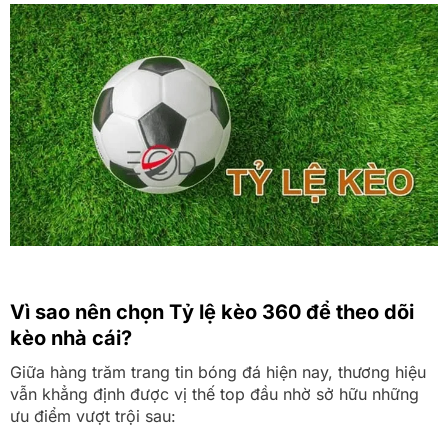
Vì sao nên chọn Tỷ lệ kèo 360 để theo dõi
kèo nhà cái?
Giữa hàng trăm trang tin bóng đá hiện nay, thương hiệu
vẫn khẳng định được vị thế top đầu nhờ sở hữu những
ưu điểm vượt trội sau: