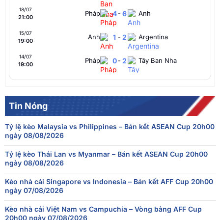
18/07
Pháp
4
-
6
Anh
21:00
15/07
Anh
1
-
2
Argentina
19:00
14/07
Pháp
0
-
2
Tây Ban Nha
19:00
Argentina
1
-
1
Thụy Sĩ
12/07
01:00
FT[1-1],ET[3-1],Argentina thắng
Tin Nóng
Na Uy
1
-
1
Anh
11/07
21:00
FT[1-1],ET[1-2],England thắng
Tỷ lệ kèo Malaysia vs Philippines – Bán kết ASEAN Cup 20h00
10/07
ngày 08/08/2026
Tây Ban Nha
2
-
1
Bỉ
19:00
Tỷ lệ kèo Thái Lan vs Myanmar – Bán kết ASEAN Cup 20h00
09/07
Pháp
2
-
0
Maroc
ngày 08/08/2026
20:00
Kèo nhà cái Singapore vs Indonesia – Bán kết AFF Cup 20h00
Thụy Sĩ
0
-
0
Colombia
07/07
ngày 07/08/2026
20:00
FT[0-0],ET[0-0],PEN[4-3],Switzerland thắng
07/07
Kèo nhà cái Việt Nam vs Campuchia – Vòng bảng AFF Cup
Argentina
3
-
2
Ai Cập
16:00
20h00 ngày 07/08/2026