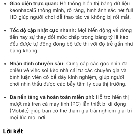
Giao diện trực quan:
Hệ thống hiển thị bảng dữ liệu
keonhacai5 thông minh, rõ ràng, hình ảnh sắc nét full
HD giúp người chơi dễ thao tác và không bị rối mắt.
Tốc độ cập nhật cực nhanh:
Mọi biến động về dòng
tiền hay sự thay đổi mức chấp trong bảng tỷ lệ kèo
đều được tự động đồng bộ tức thì với độ trễ gần như
bằng không.
Nhận định chuyên sâu:
Cung cấp các góc nhìn đa
chiều về việc soi kèo nhà cái từ các chuyên gia và
bình luận viên có bề dày kinh nghiệm, giúp người
chơi nhìn thấu được các bẫy tâm lý của thị trường.
Đa nền tảng và hoàn toàn miễn phí:
Hỗ trợ hiển thị
mượt mà trên cả máy tính (PC) lẫn thiết bị di động
(Mobile) giúp bạn có thể tham gia trải nghiệm giải trí
mọi lúc mọi nơi.
Lời kết