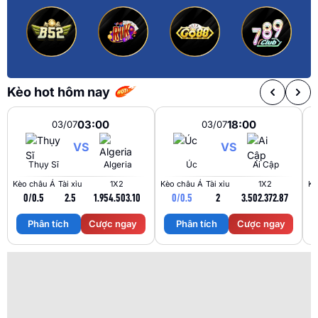
Kèo hot hôm nay
03:00
18:00
03/07
03/07
VS
VS
Thụy Sĩ
Algeria
Úc
Ai Cập
Kèo châu Á
Tài xỉu
1X2
Kèo châu Á
Tài xỉu
1X2
Kè
0/0.5
2.5
1.95
4.50
3.10
0/0.5
2
3.50
2.37
2.87
Phân tích
Cược ngay
Phân tích
Cược ngay
Trận Hot
Tất cả giải đấu
TL Malaysia
Sky88
Kèo TT
Xem bóng
Hôm nay
Ngày mai
09/08