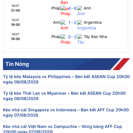
18/07
Pháp
4
-
6
Anh
21:00
15/07
Anh
1
-
2
Argentina
19:00
14/07
Pháp
0
-
2
Tây Ban Nha
19:00
Argentina
1
-
1
Thụy Sĩ
12/07
01:00
FT[1-1],ET[3-1],Argentina thắng
Tin Nóng
Na Uy
1
-
1
Anh
11/07
21:00
FT[1-1],ET[1-2],England thắng
Tỷ lệ kèo Malaysia vs Philippines – Bán kết ASEAN Cup 20h00
10/07
ngày 08/08/2026
Tây Ban Nha
2
-
1
Bỉ
19:00
Tỷ lệ kèo Thái Lan vs Myanmar – Bán kết ASEAN Cup 20h00
09/07
Pháp
2
-
0
Maroc
ngày 08/08/2026
20:00
Kèo nhà cái Singapore vs Indonesia – Bán kết AFF Cup 20h00
Thụy Sĩ
0
-
0
Colombia
07/07
ngày 07/08/2026
20:00
FT[0-0],ET[0-0],PEN[4-3],Switzerland thắng
07/07
Kèo nhà cái Việt Nam vs Campuchia – Vòng bảng AFF Cup
Argentina
3
-
2
Ai Cập
16:00
20h00 ngày 07/08/2026