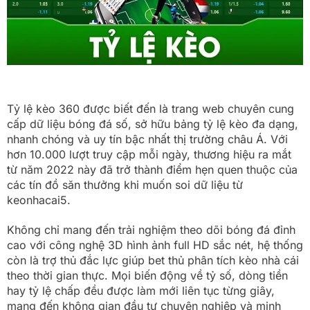
Tỷ lệ kèo 360 được biết đến là trang web chuyên cung
cấp dữ liệu bóng đá số, sở hữu bảng tỷ lệ kèo đa dạng,
nhanh chóng và uy tín bậc nhất thị trường châu Á. Với
hơn 10.000 lượt truy cập mỗi ngày, thương hiệu ra mắt
từ năm 2022 này đã trở thành điểm hẹn quen thuộc của
các tín đồ săn thưởng khi muốn soi dữ liệu từ
keonhacai5.
Không chỉ mang đến trải nghiệm theo dõi bóng đá đỉnh
cao với công nghệ 3D hình ảnh full HD sắc nét, hệ thống
còn là trợ thủ đắc lực giúp bet thủ phân tích kèo nhà cái
theo thời gian thực. Mọi biến động về tỷ số, dòng tiền
hay tỷ lệ chấp đều được làm mới liên tục từng giây,
mang đến không gian đầu tư chuyên nghiệp và minh