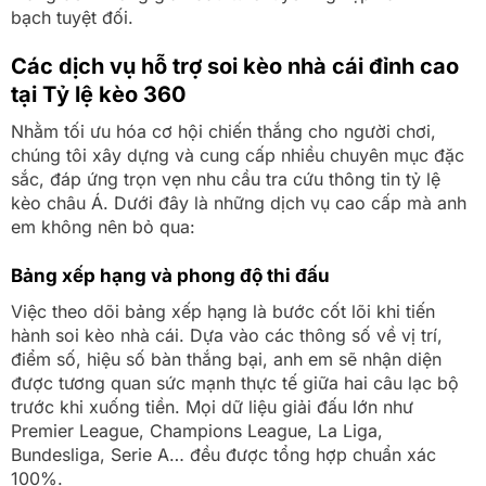
bạch tuyệt đối.
Các dịch vụ hỗ trợ soi kèo nhà cái đỉnh cao
tại Tỷ lệ kèo 360
Nhằm tối ưu hóa cơ hội chiến thắng cho người chơi,
chúng tôi xây dựng và cung cấp nhiều chuyên mục đặc
sắc, đáp ứng trọn vẹn nhu cầu tra cứu thông tin tỷ lệ
kèo châu Á. Dưới đây là những dịch vụ cao cấp mà anh
em không nên bỏ qua:
Bảng xếp hạng và phong độ thi đấu
Việc theo dõi bảng xếp hạng là bước cốt lõi khi tiến
hành soi kèo nhà cái. Dựa vào các thông số về vị trí,
điểm số, hiệu số bàn thắng bại, anh em sẽ nhận diện
được tương quan sức mạnh thực tế giữa hai câu lạc bộ
trước khi xuống tiền. Mọi dữ liệu giải đấu lớn như
Premier League, Champions League, La Liga,
Bundesliga, Serie A… đều được tổng hợp chuẩn xác
100%.