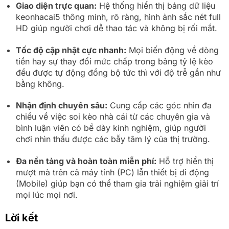
Giao diện trực quan:
Hệ thống hiển thị bảng dữ liệu
keonhacai5 thông minh, rõ ràng, hình ảnh sắc nét full
HD giúp người chơi dễ thao tác và không bị rối mắt.
Tốc độ cập nhật cực nhanh:
Mọi biến động về dòng
tiền hay sự thay đổi mức chấp trong bảng tỷ lệ kèo
đều được tự động đồng bộ tức thì với độ trễ gần như
bằng không.
Nhận định chuyên sâu:
Cung cấp các góc nhìn đa
chiều về việc soi kèo nhà cái từ các chuyên gia và
bình luận viên có bề dày kinh nghiệm, giúp người
chơi nhìn thấu được các bẫy tâm lý của thị trường.
Đa nền tảng và hoàn toàn miễn phí:
Hỗ trợ hiển thị
mượt mà trên cả máy tính (PC) lẫn thiết bị di động
(Mobile) giúp bạn có thể tham gia trải nghiệm giải trí
mọi lúc mọi nơi.
Lời kết