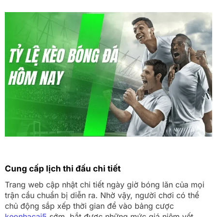
Cung cấp lịch thi đấu chi tiết
Trang web cập nhật chi tiết ngày giờ bóng lăn của mọi
trận cầu chuẩn bị diễn ra. Nhờ vậy, người chơi có thể
chủ động sắp xếp thời gian để vào bảng cược
keonhacai5
sớm, bắt được những mức giá niêm yết