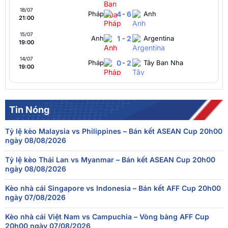
18/07
Pháp
4
-
6
Anh
21:00
15/07
Anh
1
-
2
Argentina
19:00
14/07
Pháp
0
-
2
Tây Ban Nha
19:00
Argentina
1
-
1
Thụy Sĩ
12/07
01:00
FT[1-1],ET[3-1],Argentina thắng
Tin Nóng
Na Uy
1
-
1
Anh
11/07
21:00
FT[1-1],ET[1-2],England thắng
Tỷ lệ kèo Malaysia vs Philippines – Bán kết ASEAN Cup 20h00
10/07
ngày 08/08/2026
Tây Ban Nha
2
-
1
Bỉ
19:00
Tỷ lệ kèo Thái Lan vs Myanmar – Bán kết ASEAN Cup 20h00
09/07
Pháp
2
-
0
Maroc
ngày 08/08/2026
20:00
Kèo nhà cái Singapore vs Indonesia – Bán kết AFF Cup 20h00
Thụy Sĩ
0
-
0
Colombia
07/07
ngày 07/08/2026
20:00
FT[0-0],ET[0-0],PEN[4-3],Switzerland thắng
07/07
Kèo nhà cái Việt Nam vs Campuchia – Vòng bảng AFF Cup
Argentina
3
-
2
Ai Cập
16:00
20h00 ngày 07/08/2026