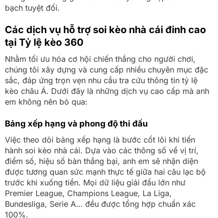
bạch tuyệt đối.
Các dịch vụ hỗ trợ soi kèo nhà cái đỉnh cao
tại Tỷ lệ kèo 360
Nhằm tối ưu hóa cơ hội chiến thắng cho người chơi,
chúng tôi xây dựng và cung cấp nhiều chuyên mục đặc
sắc, đáp ứng trọn vẹn nhu cầu tra cứu thông tin tỷ lệ
kèo châu Á. Dưới đây là những dịch vụ cao cấp mà anh
em không nên bỏ qua:
Bảng xếp hạng và phong độ thi đấu
Việc theo dõi bảng xếp hạng là bước cốt lõi khi tiến
hành soi kèo nhà cái. Dựa vào các thông số về vị trí,
điểm số, hiệu số bàn thắng bại, anh em sẽ nhận diện
được tương quan sức mạnh thực tế giữa hai câu lạc bộ
trước khi xuống tiền. Mọi dữ liệu giải đấu lớn như
Premier League, Champions League, La Liga,
Bundesliga, Serie A… đều được tổng hợp chuẩn xác
100%.