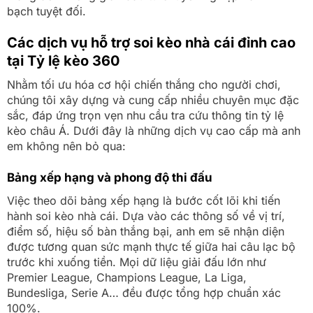
bạch tuyệt đối.
Các dịch vụ hỗ trợ soi kèo nhà cái đỉnh cao
tại Tỷ lệ kèo 360
Nhằm tối ưu hóa cơ hội chiến thắng cho người chơi,
chúng tôi xây dựng và cung cấp nhiều chuyên mục đặc
sắc, đáp ứng trọn vẹn nhu cầu tra cứu thông tin tỷ lệ
kèo châu Á. Dưới đây là những dịch vụ cao cấp mà anh
em không nên bỏ qua:
Bảng xếp hạng và phong độ thi đấu
Việc theo dõi bảng xếp hạng là bước cốt lõi khi tiến
hành soi kèo nhà cái. Dựa vào các thông số về vị trí,
điểm số, hiệu số bàn thắng bại, anh em sẽ nhận diện
được tương quan sức mạnh thực tế giữa hai câu lạc bộ
trước khi xuống tiền. Mọi dữ liệu giải đấu lớn như
Premier League, Champions League, La Liga,
Bundesliga, Serie A… đều được tổng hợp chuẩn xác
100%.