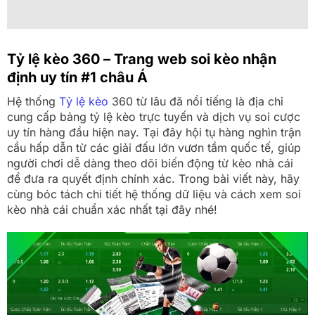
Tỷ lệ kèo 360 – Trang web soi kèo nhận
định uy tín #1 châu Á
Hệ thống
Tỷ lệ kèo
360 từ lâu đã nổi tiếng là địa chỉ
cung cấp bảng tỷ lệ kèo trực tuyến và dịch vụ soi cược
uy tín hàng đầu hiện nay. Tại đây hội tụ hàng nghìn trận
cầu hấp dẫn từ các giải đấu lớn vươn tầm quốc tế, giúp
người chơi dễ dàng theo dõi biến động từ kèo nhà cái
để đưa ra quyết định chính xác. Trong bài viết này, hãy
cùng bóc tách chi tiết hệ thống dữ liệu và cách xem soi
kèo nhà cái chuẩn xác nhất tại đây nhé!