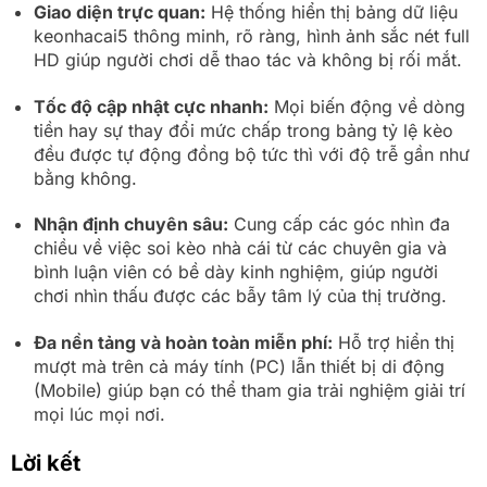
Giao diện trực quan:
Hệ thống hiển thị bảng dữ liệu
keonhacai5 thông minh, rõ ràng, hình ảnh sắc nét full
HD giúp người chơi dễ thao tác và không bị rối mắt.
Tốc độ cập nhật cực nhanh:
Mọi biến động về dòng
tiền hay sự thay đổi mức chấp trong bảng tỷ lệ kèo
đều được tự động đồng bộ tức thì với độ trễ gần như
bằng không.
Nhận định chuyên sâu:
Cung cấp các góc nhìn đa
chiều về việc soi kèo nhà cái từ các chuyên gia và
bình luận viên có bề dày kinh nghiệm, giúp người
chơi nhìn thấu được các bẫy tâm lý của thị trường.
Đa nền tảng và hoàn toàn miễn phí:
Hỗ trợ hiển thị
mượt mà trên cả máy tính (PC) lẫn thiết bị di động
(Mobile) giúp bạn có thể tham gia trải nghiệm giải trí
mọi lúc mọi nơi.
Lời kết