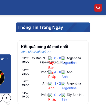
Thông Tin Trong Ngày
Kết quả bóng đá mới nhất
Xem tất cả kết quả >>
Tây Ban Nha
0
-
0
Argentina
19/07
t cả
19:00
FT[0-0],ET[1-0],Spain thắng
18/07
Pháp
4
-
6
Anh
21:00
15/07
Anh
1
-
2
Argentina
19:00
14/07
Pháp
0
-
2
Tây Ban Nha
19:00
Argentina
1
-
1
Thụy Sĩ
12/07