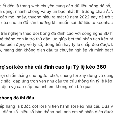
iết đến là trang web chuyên cung cấp dữ liệu bóng đá số,
a dạng, nhanh chóng và uy tín bậc nhất thị trường châu Á. 
 cập mỗi ngày, thương hiệu ra mắt từ năm 2022 này đã trở 
của các tín đồ săn thưởng khi muốn soi dữ liệu từ keonhac
trải nghiệm theo dõi bóng đá đỉnh cao với công nghệ 3D h
hệ thống còn là trợ thủ đắc lực giúp bet thủ phân tích kèo n
 Mọi biến động về tỷ số, dòng tiền hay tỷ lệ chấp đều được 
ây, mang đến không gian đầu tư chuyên nghiệp và minh bạch
rợ soi kèo nhà cái đỉnh cao tại Tỷ lệ kèo 360
hội chiến thắng cho người chơi, chúng tôi xây dựng và cun
 sắc, đáp ứng trọn vẹn nhu cầu tra cứu thông tin tỷ lệ kèo
g dịch vụ cao cấp mà anh em không nên bỏ qua:
phong độ thi đấu
ếp hạng là bước cốt lõi khi tiến hành soi kèo nhà cái. Dựa 
rí, điểm số, hiệu số bàn thắng bại, anh em sẽ nhận diện đượ