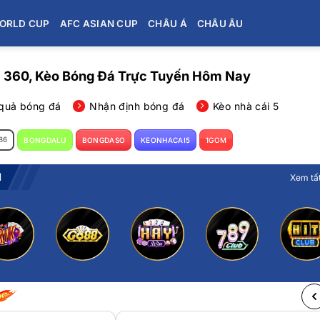
ORLD CUP
AFC ASIAN CUP
CHÂU Á
CHÂU ÂU
i 360, Kèo Bóng Đá Trực Tuyến Hôm Nay
 quả bóng đá
Nhận định bóng đá
Kèo nhà cái 5
86
BONGDALU
BONGDASO
KEONHACAI5
1GOM
N
Xem tấ