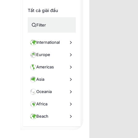
Tất cả giải đấu
International
Europe
Americas
Asia
Oceania
Africa
Beach