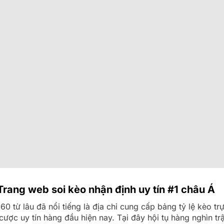
Trang web soi kèo nhận định uy tín #1 châu Á
60 từ lâu đã nổi tiếng là địa chỉ cung cấp bảng tỷ lệ kèo tr
 cược uy tín hàng đầu hiện nay. Tại đây hội tụ hàng nghìn tr