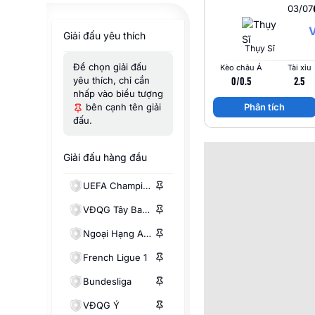
03/07
Giải đấu yêu thích
Thụy Sĩ
Để chọn giải đấu
Kèo châu Á
Tài xỉu
yêu thích, chỉ cần
0/0.5
2.5
nhấp vào biểu tượng
Phân tích
bên cạnh tên giải
đấu.
Giải đấu hàng đầu
UEFA Champions League
VĐQG Tây Ban Nha
Ngoại Hạng Anh
French Ligue 1
Bundesliga
VĐQG Ý