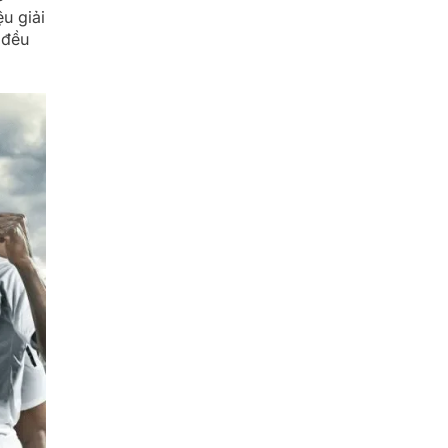
u giải
 đều