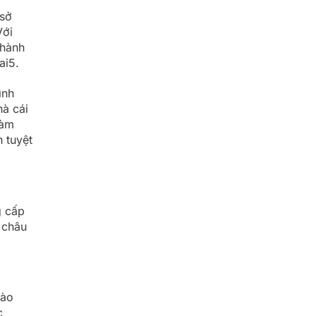
 sở
Với
thành
ai5.
ình
hà cái
làm
 tuyệt
g cấp
 châu
vào
c