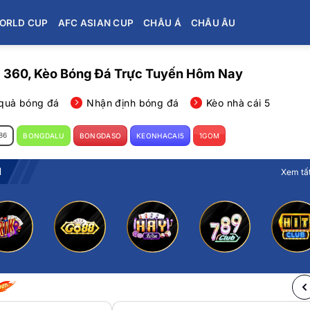
ORLD CUP
AFC ASIAN CUP
CHÂU Á
CHÂU ÂU
i 360, Kèo Bóng Đá Trực Tuyến Hôm Nay
 quả bóng đá
Nhận định bóng đá
Kèo nhà cái 5
86
BONGDALU
BONGDASO
KEONHACAI5
1GOM
N
Xem tấ