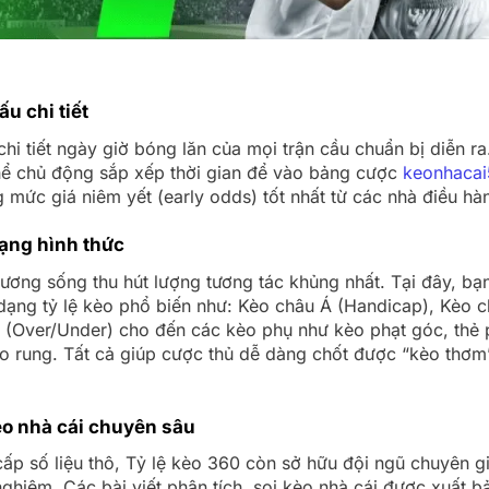
ấu chi tiết
hi tiết ngày giờ bóng lăn của mọi trận cầu chuẩn bị diễn r
thể chủ động sắp xếp thời gian để vào bảng cược
keonhacai
mức giá niêm yết (early odds) tốt nhất từ các nhà điều hà
dạng hình thức
ơng sống thu hút lượng tương tác khủng nhất. Tại đây, bạ
dạng tỷ lệ kèo phổ biến như: Kèo châu Á (Handicap), Kèo 
u (Over/Under) cho đến các kèo phụ như kèo phạt góc, thẻ 
o rung. Tất cả giúp cược thủ dễ dàng chốt được “kèo thơm
o nhà cái chuyên sâu
ấp số liệu thô, Tỷ lệ kèo 360 còn sở hữu đội ngũ chuyên g
nghiệm. Các bài viết phân tích, soi kèo nhà cái được xuất b