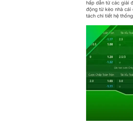
hấp dẫn từ các giải 
động từ kèo nhà cái 
tách chi tiết hệ thốn