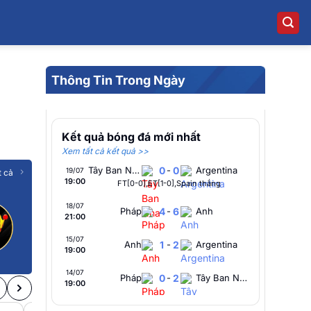
Thông Tin Trong Ngày
Kết quả bóng đá mới nhất
Xem tất cả kết quả >>
Tây Ban Nha
0
-
0
Argentina
19/07
t cả
19:00
FT[0-0],ET[1-0],Spain thắng
18/07
Pháp
4
-
6
Anh
21:00
15/07
Anh
1
-
2
Argentina
19:00
14/07
Pháp
0
-
2
Tây Ban Nha
19:00
Argentina
1
-
1
Thụy Sĩ
12/07