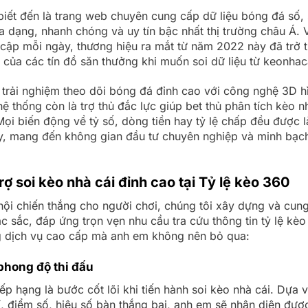
iết đến là trang web chuyên cung cấp dữ liệu bóng đá số,
a dạng, nhanh chóng và uy tín bậc nhất thị trường châu Á. 
 cập mỗi ngày, thương hiệu ra mắt từ năm 2022 này đã trở 
của các tín đồ săn thưởng khi muốn soi dữ liệu từ keonhac
trải nghiệm theo dõi bóng đá đỉnh cao với công nghệ 3D h
hệ thống còn là trợ thủ đắc lực giúp bet thủ phân tích kèo n
 Mọi biến động về tỷ số, dòng tiền hay tỷ lệ chấp đều được 
ây, mang đến không gian đầu tư chuyên nghiệp và minh bạch
rợ soi kèo nhà cái đỉnh cao tại Tỷ lệ kèo 360
hội chiến thắng cho người chơi, chúng tôi xây dựng và cun
 sắc, đáp ứng trọn vẹn nhu cầu tra cứu thông tin tỷ lệ kèo
g dịch vụ cao cấp mà anh em không nên bỏ qua:
phong độ thi đấu
ếp hạng là bước cốt lõi khi tiến hành soi kèo nhà cái. Dựa 
rí, điểm số, hiệu số bàn thắng bại, anh em sẽ nhận diện đượ