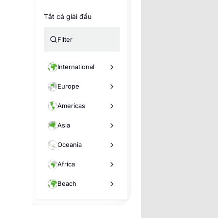
Tất cả giải đấu
International
Europe
Americas
Asia
Oceania
Africa
Beach