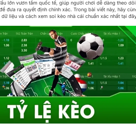
đấu lớn vươn tầm quốc tế, giúp người chơi dễ dàng theo dõi
để đưa ra quyết định chính xác. Trong bài viết này, hãy cù
g dữ liệu và cách xem soi kèo nhà cái chuẩn xác nhất tại đâ