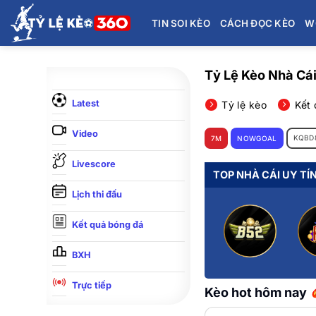
Bỏ
TIN SOI KÈO
CÁCH ĐỌC KÈO
W
qua
nội
dung
Tỷ Lệ Kèo Nhà Cá
Latest
Tỷ lệ kèo
Kết
Video
KQBD
7M
NOWGOAL
Livescore
TOP NHÀ CÁI UY TÍ
Lịch thi đấu
Kết quả bóng đá
BXH
Trực tiếp
Kèo hot hôm nay