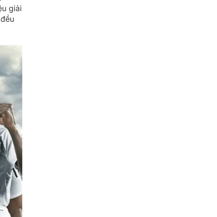
u giải
 đều