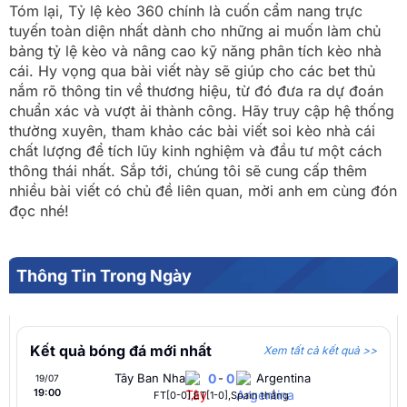
Tóm lại, Tỷ lệ kèo 360 chính là cuốn cẩm nang trực
tuyến toàn diện nhất dành cho những ai muốn làm chủ
bảng tỷ lệ kèo và nâng cao kỹ năng phân tích kèo nhà
cái. Hy vọng qua bài viết này sẽ giúp cho các bet thủ
nắm rõ thông tin về thương hiệu, từ đó đưa ra dự đoán
chuẩn xác và vượt ải thành công. Hãy truy cập hệ thống
thường xuyên, tham khảo các bài viết soi kèo nhà cái
chất lượng để tích lũy kinh nghiệm và đầu tư một cách
thông thái nhất. Sắp tới, chúng tôi sẽ cung cấp thêm
nhiều bài viết có chủ đề liên quan, mời anh em cùng đón
đọc nhé!
Thông Tin Trong Ngày
Kết quả bóng đá mới nhất
Xem tất cả kết quả >>
Tây Ban Nha
0
-
0
Argentina
19/07
19:00
FT[0-0],ET[1-0],Spain thắng