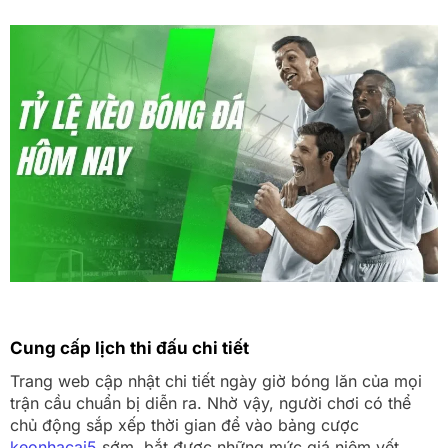
Cung cấp lịch thi đấu chi tiết
Trang web cập nhật chi tiết ngày giờ bóng lăn của mọi
trận cầu chuẩn bị diễn ra. Nhờ vậy, người chơi có thể
chủ động sắp xếp thời gian để vào bảng cược
keonhacai5
sớm, bắt được những mức giá niêm yết