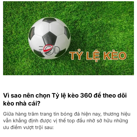
Vì sao nên chọn Tỷ lệ kèo 360 để theo dõi
kèo nhà cái?
Giữa hàng trăm trang tin bóng đá hiện nay, thương hiệu
vẫn khẳng định được vị thế top đầu nhờ sở hữu những
ưu điểm vượt trội sau: