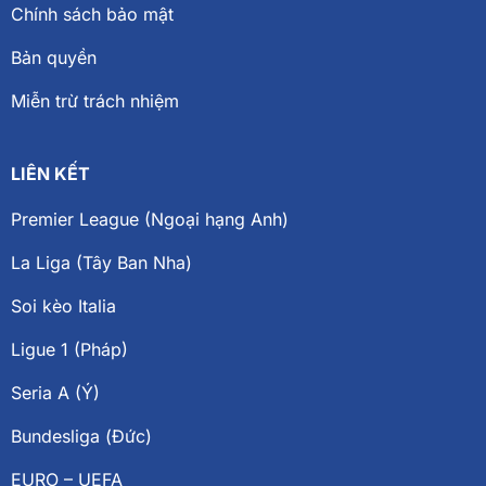
Chính sách bảo mật
Bản quyền
Miễn trừ trách nhiệm
LIÊN KẾT
Premier League (Ngoại hạng Anh)
La Liga (Tây Ban Nha)
Soi kèo Italia
Ligue 1 (Pháp)
Seria A (Ý)
Bundesliga (Đức)
EURO – UEFA