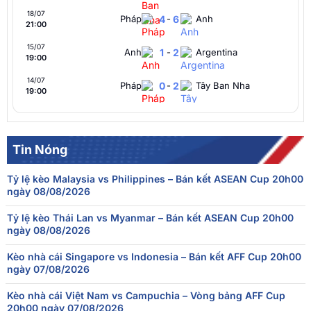
18/07
Pháp
4
-
6
Anh
21:00
15/07
Anh
1
-
2
Argentina
19:00
14/07
Pháp
0
-
2
Tây Ban Nha
19:00
Argentina
1
-
1
Thụy Sĩ
12/07
01:00
FT[1-1],ET[3-1],Argentina thắng
Tin Nóng
Na Uy
1
-
1
Anh
11/07
21:00
FT[1-1],ET[1-2],England thắng
Tỷ lệ kèo Malaysia vs Philippines – Bán kết ASEAN Cup 20h00
10/07
ngày 08/08/2026
Tây Ban Nha
2
-
1
Bỉ
19:00
Tỷ lệ kèo Thái Lan vs Myanmar – Bán kết ASEAN Cup 20h00
09/07
Pháp
2
-
0
Maroc
ngày 08/08/2026
20:00
Kèo nhà cái Singapore vs Indonesia – Bán kết AFF Cup 20h00
Thụy Sĩ
0
-
0
Colombia
07/07
ngày 07/08/2026
20:00
FT[0-0],ET[0-0],PEN[4-3],Switzerland thắng
07/07
Kèo nhà cái Việt Nam vs Campuchia – Vòng bảng AFF Cup
Argentina
3
-
2
Ai Cập
16:00
20h00 ngày 07/08/2026