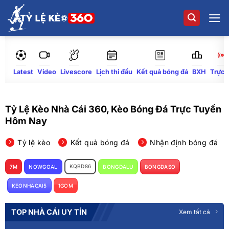
Bỏ
qua
nội
dung
Latest
Video
Lịch thi đấu
Kết quả bóng đá
BXH
Trực 
Livescore
Tỷ Lệ Kèo Nhà Cái 360, Kèo Bóng Đá Trực Tuyến
Hôm Nay
Tỷ lệ kèo
Kết quả bóng đá
Nhận định bóng đá
KQBD86
7M
NOWGOAL
BONGDALU
BONGDASO
KEONHACAI5
1GOM
TOP NHÀ CÁI UY TÍN
Xem tất cả