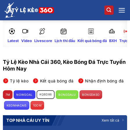
Bỏ
qua
nội
dung
Latest
Video
Lịch thi đấu
Kết quả bóng đá
BXH
Trực 
Livescore
Tỷ Lệ Kèo Nhà Cái 360, Kèo Bóng Đá Trực Tuyến
Hôm Nay
Tỷ lệ kèo
Kết quả bóng đá
Nhận định bóng đá
KQBD86
7M
NOWGOAL
BONGDALU
BONGDASO
KEONHACAI5
1GOM
TOP NHÀ CÁI UY TÍN
Xem tất cả