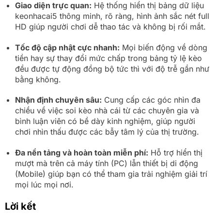
Giao diện trực quan:
Hệ thống hiển thị bảng dữ liệu
keonhacai5 thông minh, rõ ràng, hình ảnh sắc nét full
HD giúp người chơi dễ thao tác và không bị rối mắt.
Tốc độ cập nhật cực nhanh:
Mọi biến động về dòng
tiền hay sự thay đổi mức chấp trong bảng tỷ lệ kèo
đều được tự động đồng bộ tức thì với độ trễ gần như
bằng không.
Nhận định chuyên sâu:
Cung cấp các góc nhìn đa
chiều về việc soi kèo nhà cái từ các chuyên gia và
bình luận viên có bề dày kinh nghiệm, giúp người
chơi nhìn thấu được các bẫy tâm lý của thị trường.
Đa nền tảng và hoàn toàn miễn phí:
Hỗ trợ hiển thị
mượt mà trên cả máy tính (PC) lẫn thiết bị di động
(Mobile) giúp bạn có thể tham gia trải nghiệm giải trí
mọi lúc mọi nơi.
Lời kết