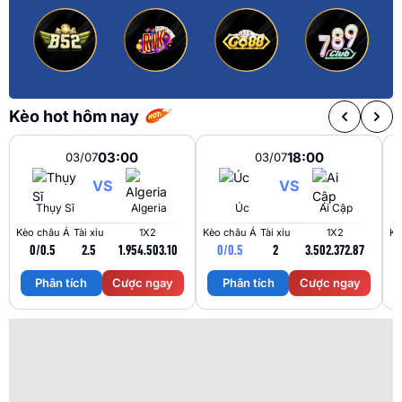
Kèo hot hôm nay
03:00
18:00
03/07
03/07
VS
VS
Thụy Sĩ
Algeria
Úc
Ai Cập
Kèo châu Á
Tài xỉu
1X2
Kèo châu Á
Tài xỉu
1X2
Kè
0/0.5
2.5
1.95
4.50
3.10
0/0.5
2
3.50
2.37
2.87
Phân tích
Cược ngay
Phân tích
Cược ngay
Trận Hot
Tất cả giải đấu
TL Malaysia
Five88
Kèo TT
Xem bóng
Hôm nay
Ngày mai
10/08