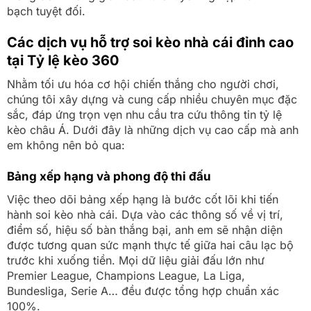
bạch tuyệt đối.
Các dịch vụ hỗ trợ soi kèo nhà cái đỉnh cao
tại Tỷ lệ kèo 360
Nhằm tối ưu hóa cơ hội chiến thắng cho người chơi,
chúng tôi xây dựng và cung cấp nhiều chuyên mục đặc
sắc, đáp ứng trọn vẹn nhu cầu tra cứu thông tin tỷ lệ
kèo châu Á. Dưới đây là những dịch vụ cao cấp mà anh
em không nên bỏ qua:
Bảng xếp hạng và phong độ thi đấu
Việc theo dõi bảng xếp hạng là bước cốt lõi khi tiến
hành soi kèo nhà cái. Dựa vào các thông số về vị trí,
điểm số, hiệu số bàn thắng bại, anh em sẽ nhận diện
được tương quan sức mạnh thực tế giữa hai câu lạc bộ
trước khi xuống tiền. Mọi dữ liệu giải đấu lớn như
Premier League, Champions League, La Liga,
Bundesliga, Serie A… đều được tổng hợp chuẩn xác
100%.