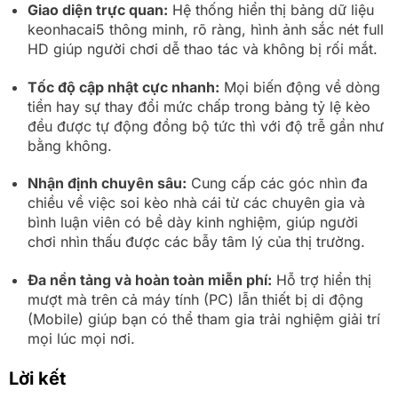
Giao diện trực quan:
Hệ thống hiển thị bảng dữ liệu
keonhacai5 thông minh, rõ ràng, hình ảnh sắc nét full
HD giúp người chơi dễ thao tác và không bị rối mắt.
Tốc độ cập nhật cực nhanh:
Mọi biến động về dòng
tiền hay sự thay đổi mức chấp trong bảng tỷ lệ kèo
đều được tự động đồng bộ tức thì với độ trễ gần như
bằng không.
Nhận định chuyên sâu:
Cung cấp các góc nhìn đa
chiều về việc soi kèo nhà cái từ các chuyên gia và
bình luận viên có bề dày kinh nghiệm, giúp người
chơi nhìn thấu được các bẫy tâm lý của thị trường.
Đa nền tảng và hoàn toàn miễn phí:
Hỗ trợ hiển thị
mượt mà trên cả máy tính (PC) lẫn thiết bị di động
(Mobile) giúp bạn có thể tham gia trải nghiệm giải trí
mọi lúc mọi nơi.
Lời kết