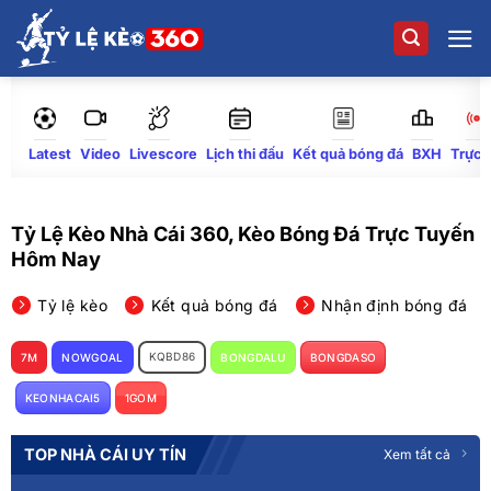
Bỏ
qua
nội
dung
Latest
Video
Lịch thi đấu
Kết quả bóng đá
BXH
Trực 
Livescore
Tỷ Lệ Kèo Nhà Cái 360, Kèo Bóng Đá Trực Tuyến
Hôm Nay
Tỷ lệ kèo
Kết quả bóng đá
Nhận định bóng đá
KQBD86
7M
NOWGOAL
BONGDALU
BONGDASO
KEONHACAI5
1GOM
TOP NHÀ CÁI UY TÍN
Xem tất cả