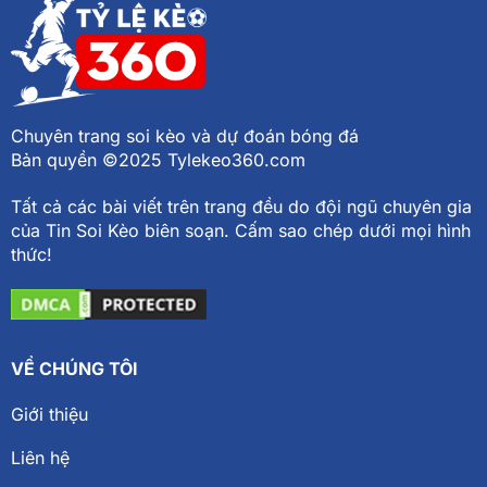
Chuyên trang soi kèo và dự đoán bóng đá
Bản quyền ©2025 Tylekeo360.com
Tất cả các bài viết trên trang đều do đội ngũ chuyên gia
của Tin Soi Kèo biên soạn. Cấm sao chép dưới mọi hình
thức!
VỀ CHÚNG TÔI
Giới thiệu
Liên hệ