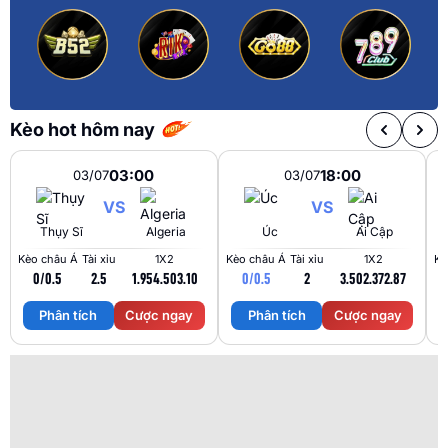
Kèo hot hôm nay
03:00
18:00
03/07
03/07
VS
VS
Thụy Sĩ
Algeria
Úc
Ai Cập
Kèo châu Á
Tài xỉu
1X2
Kèo châu Á
Tài xỉu
1X2
Kè
0/0.5
2.5
1.95
4.50
3.10
0/0.5
2
3.50
2.37
2.87
Phân tích
Cược ngay
Phân tích
Cược ngay
Trận Hot
Tất cả giải đấu
TL Malaysia
Sky88
Kèo TT
Xem bóng
Hôm nay
Ngày mai
08/08