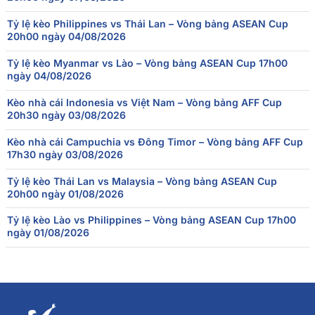
07/07
Mỹ
1
-
4
Bỉ
Tỷ lệ kèo Philippines vs Thái Lan – Vòng bảng ASEAN Cup
00:00
20h00 ngày 04/08/2026
06/07
Bồ Đào Nha
0
-
1
Tây Ban Nha
19:00
Tỷ lệ kèo Myanmar vs Lào – Vòng bảng ASEAN Cup 17h00
ngày 04/08/2026
06/07
Mexico
2
-
3
Anh
01:00
Kèo nhà cái Indonesia vs Việt Nam – Vòng bảng AFF Cup
20h30 ngày 03/08/2026
05/07
Brazil
1
-
2
Na Uy
20:00
Kèo nhà cái Campuchia vs Đông Timor – Vòng bảng AFF Cup
04/07
17h30 ngày 03/08/2026
Paraguay
0
-
1
Pháp
21:00
Tỷ lệ kèo Thái Lan vs Malaysia – Vòng bảng ASEAN Cup
20h00 ngày 01/08/2026
Tỷ lệ kèo Lào vs Philippines – Vòng bảng ASEAN Cup 17h00
ngày 01/08/2026