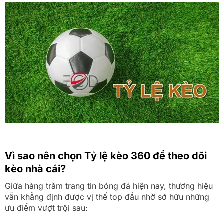
Vì sao nên chọn Tỷ lệ kèo 360 để theo dõi
kèo nhà cái?
Giữa hàng trăm trang tin bóng đá hiện nay, thương hiệu
vẫn khẳng định được vị thế top đầu nhờ sở hữu những
ưu điểm vượt trội sau: