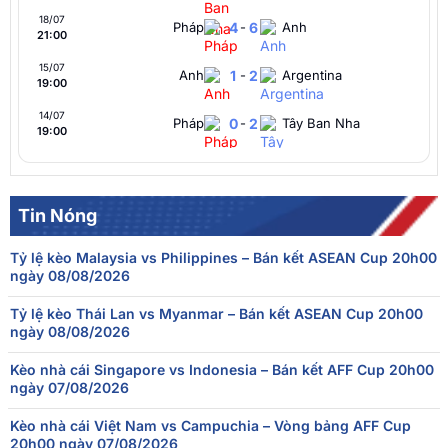
18/07
Pháp
4
-
6
Anh
21:00
15/07
Anh
1
-
2
Argentina
19:00
14/07
Pháp
0
-
2
Tây Ban Nha
19:00
Argentina
1
-
1
Thụy Sĩ
12/07
01:00
FT[1-1],ET[3-1],Argentina thắng
Tin Nóng
Na Uy
1
-
1
Anh
11/07
21:00
FT[1-1],ET[1-2],England thắng
Tỷ lệ kèo Malaysia vs Philippines – Bán kết ASEAN Cup 20h00
10/07
ngày 08/08/2026
Tây Ban Nha
2
-
1
Bỉ
19:00
Tỷ lệ kèo Thái Lan vs Myanmar – Bán kết ASEAN Cup 20h00
09/07
Pháp
2
-
0
Maroc
ngày 08/08/2026
20:00
Kèo nhà cái Singapore vs Indonesia – Bán kết AFF Cup 20h00
Thụy Sĩ
0
-
0
Colombia
07/07
ngày 07/08/2026
20:00
FT[0-0],ET[0-0],PEN[4-3],Switzerland thắng
07/07
Kèo nhà cái Việt Nam vs Campuchia – Vòng bảng AFF Cup
Argentina
3
-
2
Ai Cập
16:00
20h00 ngày 07/08/2026