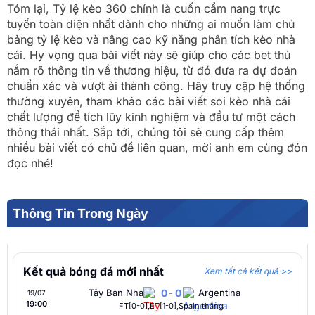
Tóm lại, Tỷ lệ kèo 360 chính là cuốn cẩm nang trực
tuyến toàn diện nhất dành cho những ai muốn làm chủ
bảng tỷ lệ kèo và nâng cao kỹ năng phân tích kèo nhà
cái. Hy vọng qua bài viết này sẽ giúp cho các bet thủ
nắm rõ thông tin về thương hiệu, từ đó đưa ra dự đoán
chuẩn xác và vượt ải thành công. Hãy truy cập hệ thống
thường xuyên, tham khảo các bài viết soi kèo nhà cái
chất lượng để tích lũy kinh nghiệm và đầu tư một cách
thông thái nhất. Sắp tới, chúng tôi sẽ cung cấp thêm
nhiều bài viết có chủ đề liên quan, mời anh em cùng đón
đọc nhé!
Thông Tin Trong Ngày
Kết quả bóng đá mới nhất
Xem tất cả kết quả >>
Tây Ban Nha
0
-
0
Argentina
19/07
19:00
FT[0-0],ET[1-0],Spain thắng