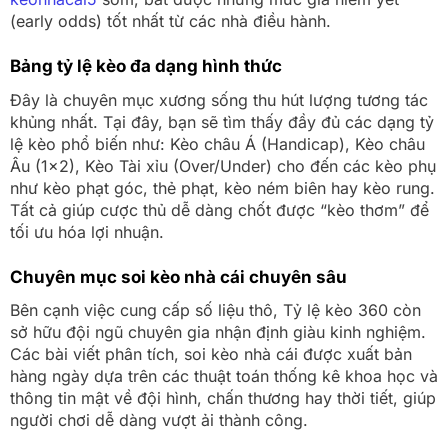
(early odds) tốt nhất từ các nhà điều hành.
Bảng tỷ lệ kèo đa dạng hình thức
Đây là chuyên mục xương sống thu hút lượng tương tác
khủng nhất. Tại đây, bạn sẽ tìm thấy đầy đủ các dạng tỷ
lệ kèo phổ biến như: Kèo châu Á (Handicap), Kèo châu
Âu (1×2), Kèo Tài xỉu (Over/Under) cho đến các kèo phụ
như kèo phạt góc, thẻ phạt, kèo ném biên hay kèo rung.
Tất cả giúp cược thủ dễ dàng chốt được “kèo thơm” để
tối ưu hóa lợi nhuận.
Chuyên mục soi kèo nhà cái chuyên sâu
Bên cạnh việc cung cấp số liệu thô, Tỷ lệ kèo 360 còn
sở hữu đội ngũ chuyên gia nhận định giàu kinh nghiệm.
Các bài viết phân tích, soi kèo nhà cái được xuất bản
hàng ngày dựa trên các thuật toán thống kê khoa học và
thông tin mật về đội hình, chấn thương hay thời tiết, giúp
người chơi dễ dàng vượt ải thành công.