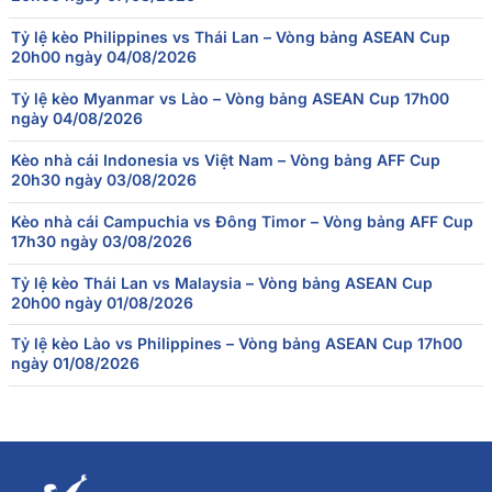
07/07
Mỹ
1
-
4
Bỉ
Tỷ lệ kèo Philippines vs Thái Lan – Vòng bảng ASEAN Cup
00:00
20h00 ngày 04/08/2026
06/07
Bồ Đào Nha
0
-
1
Tây Ban Nha
19:00
Tỷ lệ kèo Myanmar vs Lào – Vòng bảng ASEAN Cup 17h00
ngày 04/08/2026
06/07
Mexico
2
-
3
Anh
01:00
Kèo nhà cái Indonesia vs Việt Nam – Vòng bảng AFF Cup
20h30 ngày 03/08/2026
05/07
Brazil
1
-
2
Na Uy
20:00
Kèo nhà cái Campuchia vs Đông Timor – Vòng bảng AFF Cup
04/07
17h30 ngày 03/08/2026
Paraguay
0
-
1
Pháp
21:00
Tỷ lệ kèo Thái Lan vs Malaysia – Vòng bảng ASEAN Cup
20h00 ngày 01/08/2026
Tỷ lệ kèo Lào vs Philippines – Vòng bảng ASEAN Cup 17h00
ngày 01/08/2026