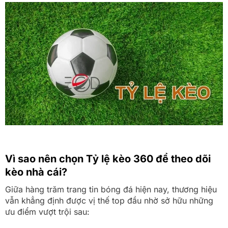
Vì sao nên chọn Tỷ lệ kèo 360 để theo dõi
kèo nhà cái?
Giữa hàng trăm trang tin bóng đá hiện nay, thương hiệu
vẫn khẳng định được vị thế top đầu nhờ sở hữu những
ưu điểm vượt trội sau: