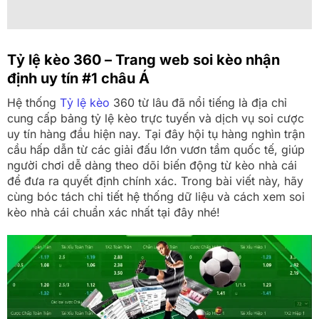
Tỷ lệ kèo 360 – Trang web soi kèo nhận
định uy tín #1 châu Á
Hệ thống
Tỷ lệ kèo
360 từ lâu đã nổi tiếng là địa chỉ
cung cấp bảng tỷ lệ kèo trực tuyến và dịch vụ soi cược
uy tín hàng đầu hiện nay. Tại đây hội tụ hàng nghìn trận
cầu hấp dẫn từ các giải đấu lớn vươn tầm quốc tế, giúp
người chơi dễ dàng theo dõi biến động từ kèo nhà cái
để đưa ra quyết định chính xác. Trong bài viết này, hãy
cùng bóc tách chi tiết hệ thống dữ liệu và cách xem soi
kèo nhà cái chuẩn xác nhất tại đây nhé!