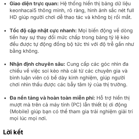
Giao diện trực quan:
Hệ thống hiển thị bảng dữ liệu
keonhacai5 thông minh, rõ ràng, hình ảnh sắc nét full
HD giúp người chơi dễ thao tác và không bị rối mắt.
Tốc độ cập nhật cực nhanh:
Mọi biến động về dòng
tiền hay sự thay đổi mức chấp trong bảng tỷ lệ kèo
đều được tự động đồng bộ tức thì với độ trễ gần như
bằng không.
Nhận định chuyên sâu:
Cung cấp các góc nhìn đa
chiều về việc soi kèo nhà cái từ các chuyên gia và
bình luận viên có bề dày kinh nghiệm, giúp người
chơi nhìn thấu được các bẫy tâm lý của thị trường.
Đa nền tảng và hoàn toàn miễn phí:
Hỗ trợ hiển thị
mượt mà trên cả máy tính (PC) lẫn thiết bị di động
(Mobile) giúp bạn có thể tham gia trải nghiệm giải trí
mọi lúc mọi nơi.
Lời kết