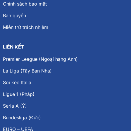
Chính sách bảo mật
Bản quyền
Miễn trừ trách nhiệm
LIÊN KẾT
Premier League (Ngoại hạng Anh)
La Liga (Tây Ban Nha)
Soi kèo Italia
Ligue 1 (Pháp)
Seria A (Ý)
Bundesliga (Đức)
EURO – UEFA