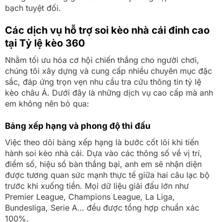
bạch tuyệt đối.
Các dịch vụ hỗ trợ soi kèo nhà cái đỉnh cao
tại Tỷ lệ kèo 360
Nhằm tối ưu hóa cơ hội chiến thắng cho người chơi,
chúng tôi xây dựng và cung cấp nhiều chuyên mục đặc
sắc, đáp ứng trọn vẹn nhu cầu tra cứu thông tin tỷ lệ
kèo châu Á. Dưới đây là những dịch vụ cao cấp mà anh
em không nên bỏ qua:
Bảng xếp hạng và phong độ thi đấu
Việc theo dõi bảng xếp hạng là bước cốt lõi khi tiến
hành soi kèo nhà cái. Dựa vào các thông số về vị trí,
điểm số, hiệu số bàn thắng bại, anh em sẽ nhận diện
được tương quan sức mạnh thực tế giữa hai câu lạc bộ
trước khi xuống tiền. Mọi dữ liệu giải đấu lớn như
Premier League, Champions League, La Liga,
Bundesliga, Serie A… đều được tổng hợp chuẩn xác
100%.