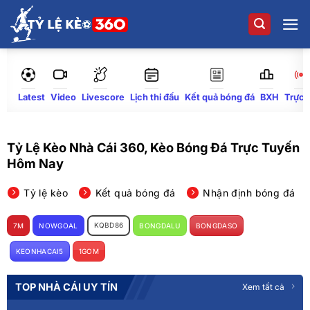
Bỏ
qua
nội
dung
Latest
Video
Lịch thi đấu
Kết quả bóng đá
BXH
Trực 
Livescore
Tỷ Lệ Kèo Nhà Cái 360, Kèo Bóng Đá Trực Tuyến
Hôm Nay
Tỷ lệ kèo
Kết quả bóng đá
Nhận định bóng đá
KQBD86
7M
NOWGOAL
BONGDALU
BONGDASO
KEONHACAI5
1GOM
TOP NHÀ CÁI UY TÍN
Xem tất cả