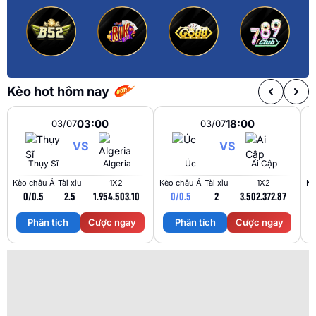
Kèo hot hôm nay
03:00
18:00
03/07
03/07
VS
VS
Thụy Sĩ
Algeria
Úc
Ai Cập
Kèo châu Á
Tài xỉu
1X2
Kèo châu Á
Tài xỉu
1X2
Kè
0/0.5
2.5
1.95
4.50
3.10
0/0.5
2
3.50
2.37
2.87
Phân tích
Cược ngay
Phân tích
Cược ngay
Trận Hot
Tất cả giải đấu
TL Malaysia
Five88
Kèo TT
Xem bóng
Hôm nay
Ngày mai
09/08