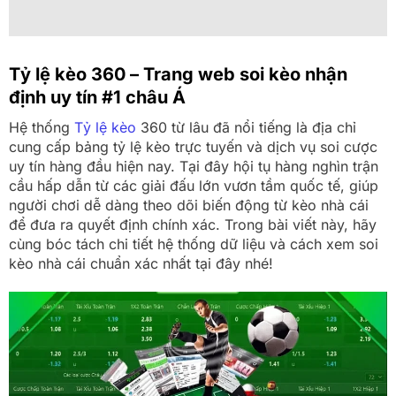
Tỷ lệ kèo 360 – Trang web soi kèo nhận
định uy tín #1 châu Á
Hệ thống
Tỷ lệ kèo
360 từ lâu đã nổi tiếng là địa chỉ
cung cấp bảng tỷ lệ kèo trực tuyến và dịch vụ soi cược
uy tín hàng đầu hiện nay. Tại đây hội tụ hàng nghìn trận
cầu hấp dẫn từ các giải đấu lớn vươn tầm quốc tế, giúp
người chơi dễ dàng theo dõi biến động từ kèo nhà cái
để đưa ra quyết định chính xác. Trong bài viết này, hãy
cùng bóc tách chi tiết hệ thống dữ liệu và cách xem soi
kèo nhà cái chuẩn xác nhất tại đây nhé!