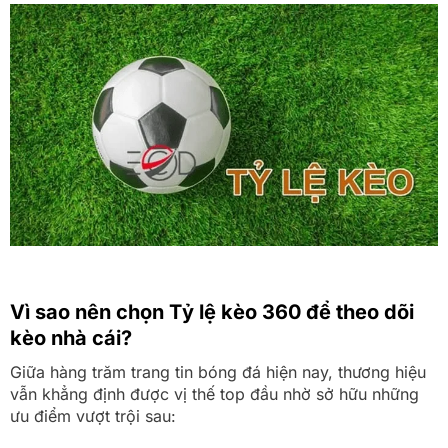
Vì sao nên chọn Tỷ lệ kèo 360 để theo dõi
kèo nhà cái?
Giữa hàng trăm trang tin bóng đá hiện nay, thương hiệu
vẫn khẳng định được vị thế top đầu nhờ sở hữu những
ưu điểm vượt trội sau: