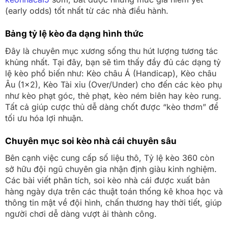
(early odds) tốt nhất từ các nhà điều hành.
Bảng tỷ lệ kèo đa dạng hình thức
Đây là chuyên mục xương sống thu hút lượng tương tác
khủng nhất. Tại đây, bạn sẽ tìm thấy đầy đủ các dạng tỷ
lệ kèo phổ biến như: Kèo châu Á (Handicap), Kèo châu
Âu (1×2), Kèo Tài xỉu (Over/Under) cho đến các kèo phụ
như kèo phạt góc, thẻ phạt, kèo ném biên hay kèo rung.
Tất cả giúp cược thủ dễ dàng chốt được “kèo thơm” để
tối ưu hóa lợi nhuận.
Chuyên mục soi kèo nhà cái chuyên sâu
Bên cạnh việc cung cấp số liệu thô, Tỷ lệ kèo 360 còn
sở hữu đội ngũ chuyên gia nhận định giàu kinh nghiệm.
Các bài viết phân tích, soi kèo nhà cái được xuất bản
hàng ngày dựa trên các thuật toán thống kê khoa học và
thông tin mật về đội hình, chấn thương hay thời tiết, giúp
người chơi dễ dàng vượt ải thành công.