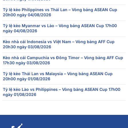
07/07
Mỹ
1
-
4
Bỉ
Tỷ lệ kèo Philippines vs Thái Lan – Vòng bảng ASEAN Cup
00:00
20h00 ngày 04/08/2026
06/07
Bồ Đào Nha
0
-
1
Tây Ban Nha
19:00
Tỷ lệ kèo Myanmar vs Lào – Vòng bảng ASEAN Cup 17h00
ngày 04/08/2026
06/07
Mexico
2
-
3
Anh
01:00
Kèo nhà cái Indonesia vs Việt Nam – Vòng bảng AFF Cup
20h30 ngày 03/08/2026
05/07
Brazil
1
-
2
Na Uy
20:00
Kèo nhà cái Campuchia vs Đông Timor – Vòng bảng AFF Cup
04/07
17h30 ngày 03/08/2026
Paraguay
0
-
1
Pháp
21:00
Tỷ lệ kèo Thái Lan vs Malaysia – Vòng bảng ASEAN Cup
20h00 ngày 01/08/2026
Tỷ lệ kèo Lào vs Philippines – Vòng bảng ASEAN Cup 17h00
ngày 01/08/2026