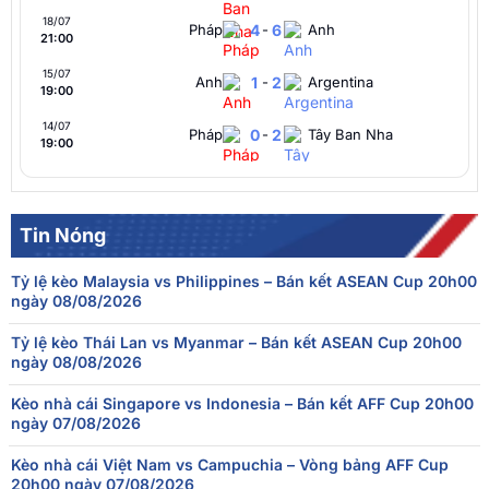
18/07
Pháp
4
-
6
Anh
21:00
15/07
Anh
1
-
2
Argentina
19:00
14/07
Pháp
0
-
2
Tây Ban Nha
19:00
Argentina
1
-
1
Thụy Sĩ
12/07
01:00
FT[1-1],ET[3-1],Argentina thắng
Tin Nóng
Na Uy
1
-
1
Anh
11/07
21:00
FT[1-1],ET[1-2],England thắng
Tỷ lệ kèo Malaysia vs Philippines – Bán kết ASEAN Cup 20h00
10/07
ngày 08/08/2026
Tây Ban Nha
2
-
1
Bỉ
19:00
Tỷ lệ kèo Thái Lan vs Myanmar – Bán kết ASEAN Cup 20h00
09/07
Pháp
2
-
0
Maroc
ngày 08/08/2026
20:00
Kèo nhà cái Singapore vs Indonesia – Bán kết AFF Cup 20h00
Thụy Sĩ
0
-
0
Colombia
07/07
ngày 07/08/2026
20:00
FT[0-0],ET[0-0],PEN[4-3],Switzerland thắng
07/07
Kèo nhà cái Việt Nam vs Campuchia – Vòng bảng AFF Cup
Argentina
3
-
2
Ai Cập
16:00
20h00 ngày 07/08/2026