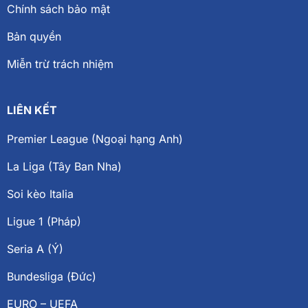
Chính sách bảo mật
Bản quyền
Miễn trừ trách nhiệm
LIÊN KẾT
Premier League (Ngoại hạng Anh)
La Liga (Tây Ban Nha)
Soi kèo Italia
Ligue 1 (Pháp)
Seria A (Ý)
Bundesliga (Đức)
EURO – UEFA