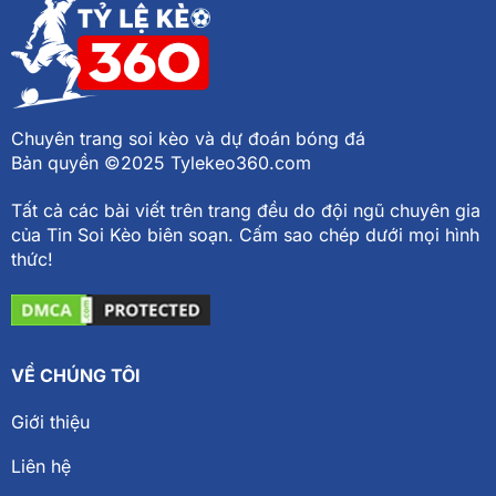
Chuyên trang soi kèo và dự đoán bóng đá
Bản quyền ©2025 Tylekeo360.com
Tất cả các bài viết trên trang đều do đội ngũ chuyên gia
của Tin Soi Kèo biên soạn. Cấm sao chép dưới mọi hình
thức!
VỀ CHÚNG TÔI
Giới thiệu
Liên hệ