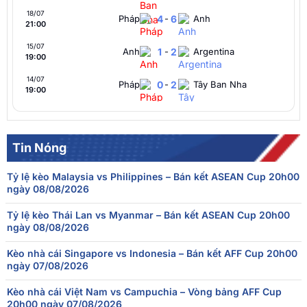
18/07
Pháp
4
-
6
Anh
21:00
15/07
Anh
1
-
2
Argentina
19:00
14/07
Pháp
0
-
2
Tây Ban Nha
19:00
Argentina
1
-
1
Thụy Sĩ
12/07
01:00
FT[1-1],ET[3-1],Argentina thắng
Tin Nóng
Na Uy
1
-
1
Anh
11/07
21:00
FT[1-1],ET[1-2],England thắng
Tỷ lệ kèo Malaysia vs Philippines – Bán kết ASEAN Cup 20h00
10/07
ngày 08/08/2026
Tây Ban Nha
2
-
1
Bỉ
19:00
Tỷ lệ kèo Thái Lan vs Myanmar – Bán kết ASEAN Cup 20h00
09/07
Pháp
2
-
0
Maroc
ngày 08/08/2026
20:00
Kèo nhà cái Singapore vs Indonesia – Bán kết AFF Cup 20h00
Thụy Sĩ
0
-
0
Colombia
07/07
ngày 07/08/2026
20:00
FT[0-0],ET[0-0],PEN[4-3],Switzerland thắng
07/07
Kèo nhà cái Việt Nam vs Campuchia – Vòng bảng AFF Cup
Argentina
3
-
2
Ai Cập
16:00
20h00 ngày 07/08/2026