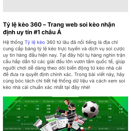
Tỷ lệ kèo 360 – Trang web soi kèo nhận
định uy tín #1 châu Á
Hệ thống
Tỷ lệ kèo
360 từ lâu đã nổi tiếng là địa chỉ
cung cấp bảng tỷ lệ kèo trực tuyến và dịch vụ soi cược
uy tín hàng đầu hiện nay. Tại đây hội tụ hàng nghìn trận
cầu hấp dẫn từ các giải đấu lớn vươn tầm quốc tế, giúp
người chơi dễ dàng theo dõi biến động từ kèo nhà cái
để đưa ra quyết định chính xác. Trong bài viết này, hãy
cùng bóc tách chi tiết hệ thống dữ liệu và cách xem soi
kèo nhà cái chuẩn xác nhất tại đây nhé!