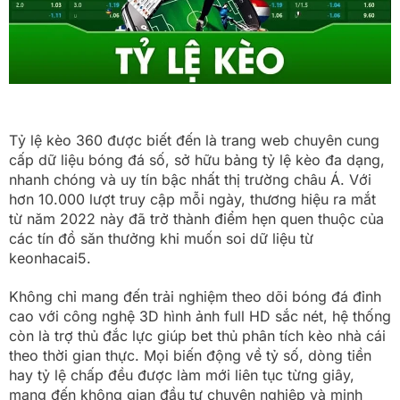
Tỷ lệ kèo 360 được biết đến là trang web chuyên cung
cấp dữ liệu bóng đá số, sở hữu bảng tỷ lệ kèo đa dạng,
nhanh chóng và uy tín bậc nhất thị trường châu Á. Với
hơn 10.000 lượt truy cập mỗi ngày, thương hiệu ra mắt
từ năm 2022 này đã trở thành điểm hẹn quen thuộc của
các tín đồ săn thưởng khi muốn soi dữ liệu từ
keonhacai5.
Không chỉ mang đến trải nghiệm theo dõi bóng đá đỉnh
cao với công nghệ 3D hình ảnh full HD sắc nét, hệ thống
còn là trợ thủ đắc lực giúp bet thủ phân tích kèo nhà cái
theo thời gian thực. Mọi biến động về tỷ số, dòng tiền
hay tỷ lệ chấp đều được làm mới liên tục từng giây,
mang đến không gian đầu tư chuyên nghiệp và minh