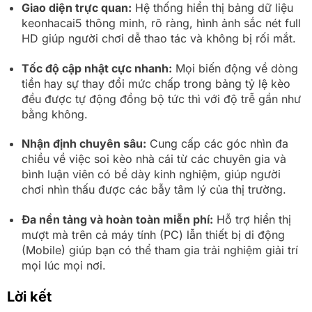
Giao diện trực quan:
Hệ thống hiển thị bảng dữ liệu
keonhacai5 thông minh, rõ ràng, hình ảnh sắc nét full
HD giúp người chơi dễ thao tác và không bị rối mắt.
Tốc độ cập nhật cực nhanh:
Mọi biến động về dòng
tiền hay sự thay đổi mức chấp trong bảng tỷ lệ kèo
đều được tự động đồng bộ tức thì với độ trễ gần như
bằng không.
Nhận định chuyên sâu:
Cung cấp các góc nhìn đa
chiều về việc soi kèo nhà cái từ các chuyên gia và
bình luận viên có bề dày kinh nghiệm, giúp người
chơi nhìn thấu được các bẫy tâm lý của thị trường.
Đa nền tảng và hoàn toàn miễn phí:
Hỗ trợ hiển thị
mượt mà trên cả máy tính (PC) lẫn thiết bị di động
(Mobile) giúp bạn có thể tham gia trải nghiệm giải trí
mọi lúc mọi nơi.
Lời kết