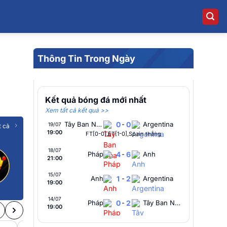
Thông Tin Trong Ngày
Kết quả bóng đá mới nhất
Xem tất cả kết quả >>
Tây Ban Nha
0
-
0
Argentina
19/07
t cả
19:00
FT[0-0],ET[1-0],Spain thắng
18/07
Pháp
4
-
6
Anh
21:00
15/07
Anh
1
-
2
Argentina
19:00
14/07
Pháp
0
-
2
Tây Ban Nha
19:00
Argentina
1
-
1
Thụy Sĩ
12/07