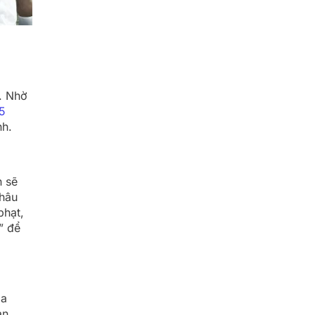
a. Nhờ
5
nh.
n sẽ
châu
phạt,
” để
ia
ản