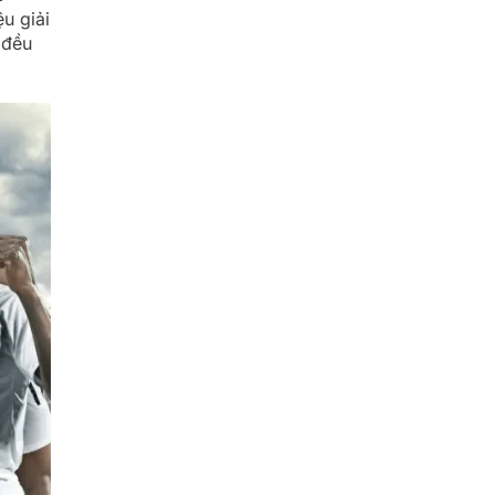
u giải
 đều