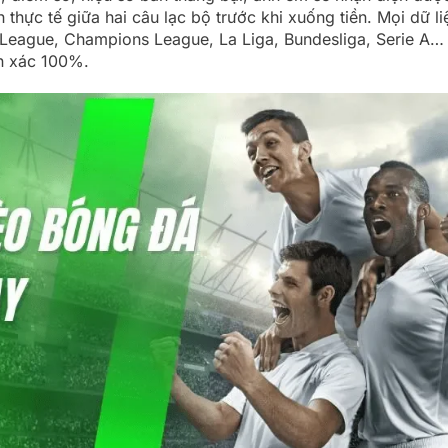
thực tế giữa hai câu lạc bộ trước khi xuống tiền. Mọi dữ liệ
 League, Champions League, La Liga, Bundesliga, Serie A…
n xác 100%.