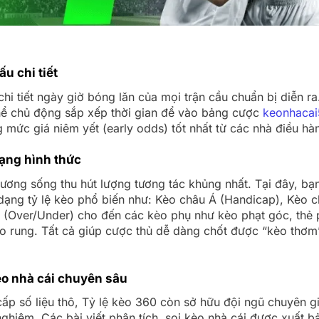
ấu chi tiết
hi tiết ngày giờ bóng lăn của mọi trận cầu chuẩn bị diễn r
thể chủ động sắp xếp thời gian để vào bảng cược
keonhacai
mức giá niêm yết (early odds) tốt nhất từ các nhà điều hà
dạng hình thức
ơng sống thu hút lượng tương tác khủng nhất. Tại đây, bạ
dạng tỷ lệ kèo phổ biến như: Kèo châu Á (Handicap), Kèo 
u (Over/Under) cho đến các kèo phụ như kèo phạt góc, thẻ 
o rung. Tất cả giúp cược thủ dễ dàng chốt được “kèo thơm
o nhà cái chuyên sâu
ấp số liệu thô, Tỷ lệ kèo 360 còn sở hữu đội ngũ chuyên g
nghiệm. Các bài viết phân tích, soi kèo nhà cái được xuất b