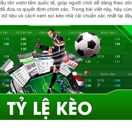
đấu lớn vươn tầm quốc tế, giúp người chơi dễ dàng theo dõi
để đưa ra quyết định chính xác. Trong bài viết này, hãy cù
g dữ liệu và cách xem soi kèo nhà cái chuẩn xác nhất tại đâ