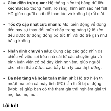
Giao diện trực quan:
Hệ thống hiển thị bảng dữ liệu
keonhacai5 thông minh, rõ ràng, hình ảnh sắc nét full
HD giúp người chơi dễ thao tác và không bị rối mắt.
Tốc độ cập nhật cực nhanh:
Mọi biến động về dòng
tiền hay sự thay đổi mức chấp trong bảng tỷ lệ kèo
đều được tự động đồng bộ tức thì với độ trễ gần như
bằng không.
Nhận định chuyên sâu:
Cung cấp các góc nhìn đa
chiều về việc soi kèo nhà cái từ các chuyên gia và
bình luận viên có bề dày kinh nghiệm, giúp người
chơi nhìn thấu được các bẫy tâm lý của thị trường.
Đa nền tảng và hoàn toàn miễn phí:
Hỗ trợ hiển thị
mượt mà trên cả máy tính (PC) lẫn thiết bị di động
(Mobile) giúp bạn có thể tham gia trải nghiệm giải trí
mọi lúc mọi nơi.
Lời kết