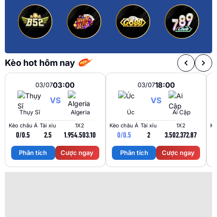
Kèo hot hôm nay
03:00
18:00
03/07
03/07
VS
VS
Thụy Sĩ
Algeria
Úc
Ai Cập
Kèo châu Á
Tài xỉu
1X2
Kèo châu Á
Tài xỉu
1X2
Kè
0/0.5
2.5
1.95
4.50
3.10
0/0.5
2
3.50
2.37
2.87
Phân tích
Cược ngay
Phân tích
Cược ngay
Trận Hot
Tất cả giải đấu
TL Malaysia
Five88
Kèo TT
Xem bóng
Hôm nay
Ngày mai
09/08