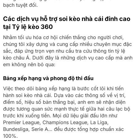
bạch tuyệt đối.
Các dịch vụ hỗ trợ soi kèo nhà cái đỉnh cao
tại Tỷ lệ kèo 360
Nhằm tối ưu hóa cơ hội chiến thắng cho người chơi,
chúng tôi xây dựng và cung cấp nhiều chuyên mục đặc
sắc, đáp ứng trọn vẹn nhu cầu tra cứu thông tin tỷ lệ
kèo châu Á. Dưới đây là những dịch vụ cao cấp mà anh
em không nên bỏ qua:
Bảng xếp hạng và phong độ thi đấu
Việc theo dõi bảng xếp hạng là bước cốt lõi khi tiến
hành soi kèo nhà cái. Dựa vào các thông số về vị trí,
điểm số, hiệu số bàn thắng bại, anh em sẽ nhận diện
được tương quan sức mạnh thực tế giữa hai câu lạc bộ
trước khi xuống tiền. Mọi dữ liệu giải đấu lớn như
Premier League, Champions League, La Liga,
Bundesliga, Serie A… đều được tổng hợp chuẩn xác
100%.