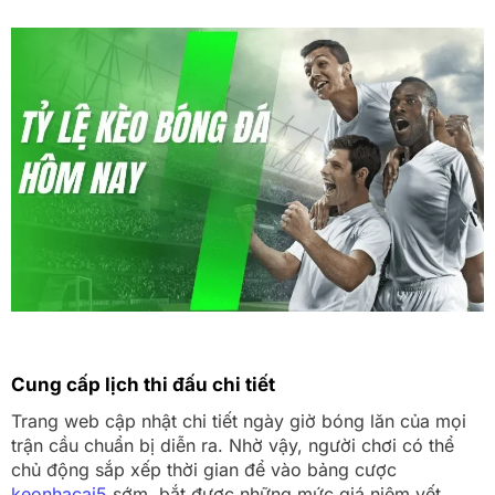
Cung cấp lịch thi đấu chi tiết
Trang web cập nhật chi tiết ngày giờ bóng lăn của mọi
trận cầu chuẩn bị diễn ra. Nhờ vậy, người chơi có thể
chủ động sắp xếp thời gian để vào bảng cược
keonhacai5
sớm, bắt được những mức giá niêm yết