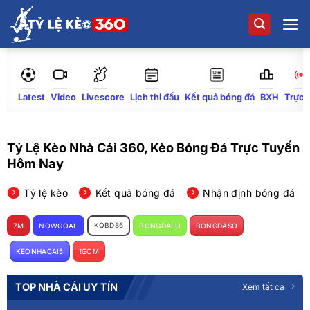
Bỏ
qua
nội
dung
Latest
Video
Lịch thi đấu
Kết quả bóng đá
BXH
Trực 
Livescore
Tỷ Lệ Kèo Nhà Cái 360, Kèo Bóng Đá Trực Tuyến
Hôm Nay
Tỷ lệ kèo
Kết quả bóng đá
Nhận định bóng đá
KQBD86
7M
NOWGOAL
BONGDALU
BONGDASO
KEONHACAI5
1GOM
TOP NHÀ CÁI UY TÍN
Xem tất cả